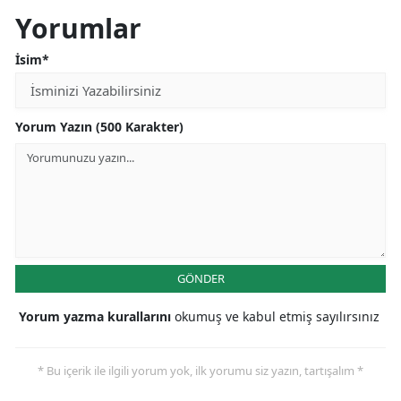
Yorumlar
İsim*
Yorum Yazın (500 Karakter)
GÖNDER
Yorum yazma kurallarını
okumuş ve kabul etmiş sayılırsınız
* Bu içerik ile ilgili yorum yok, ilk yorumu siz yazın, tartışalım *