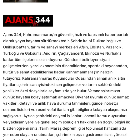
Ajans 344, Kahramanmaraş'ın güvenilir, hızlı ve kapsamlı haber portalı
olarak yayın hayatını sürdürmektedir. Şehrin kalbi Dulkadiroğlu ve
Onikişubat'tan, tarım ve sanayi merkezleri Afşin, Elbistan, Pazarcık,
Türkoğlu ve Göksun'a; Andırın, Çağlayancerit, Ekinözü ve Nurhak'a
kadar tüm ilçelerin sesini duyurur. Gündemi belirleyen siyasi
gelişmelerden, yerel ekonominin dinamiklerine, spordaki heyecandan,
kültür ve sanat etkinliklerine kadar Kahramanmaraş'ın nabzını
tutuyoruz. Kahramanmaraş Kuyumcular Odası'ndan alınan anlık altın
fiyatları, şehrin sanayisindeki son gelişmeler ve tarım sektöründeki
yenilikler özel dosyalarla sayfamızda yer bulur. Vatandaşlarımızın
günlük hayatını kolaylaştırmak amacıyla Diyanet uyumlu günlük namaz
vakitleri, detaylı ve anlık hava durumu tahminleri, güncel nöbetçi
eczane listeleri ve resmi vefat ilanları gibi bilgilere kolayca ulaşmanızı
sağlıyoruz. Ayrıca şehirdeki en yeni iş ilanları, önemli kamu duyuruları
ve yaklaşan yerel ve genel seçim sonuçları hakkında en doğru bilgiyi ilk
bizden öğrenirsiniz. Tarihi Maraş depremi gibi toplumsal hafızamızda
yer eden olayları unutmadan, şehrimizin eşsiz gastronomisini, yöresel