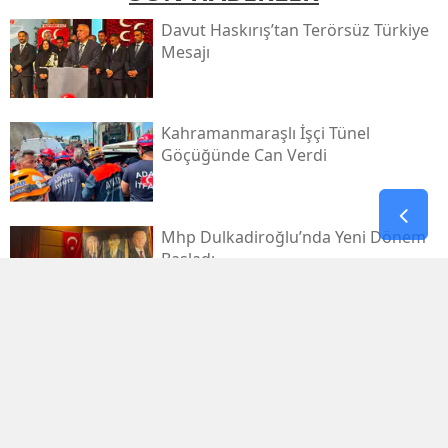
Davut Haskırış’tan Terörsüz Türkiye
Mesajı
Kahramanmaraşlı İşçi Tünel
Göçüğünde Can Verdi
Mhp Dulkadiroğlu’nda Yeni Dönem
Başladı
Kahramanmaraş Sanayi Sitesi 3 Gün
Kapalı
Kerem Erdem’in İsmi Futbol