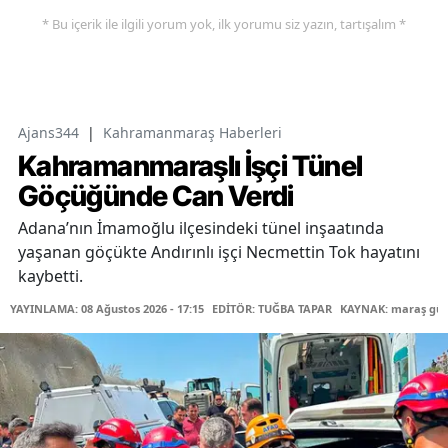
* Bu içerik ile ilgili yorum yok, ilk yorumu siz yazın, tartışalım *
Ajans344
|
Kahramanmaraş Haberleri
Kahramanmaraşlı İşçi Tünel
Göçüğünde Can Verdi
Adana’nın İmamoğlu ilçesindeki tünel inşaatında
yaşanan göçükte Andırınlı işçi Necmettin Tok hayatını
kaybetti.
YAYINLAMA: 08 Ağustos 2026 - 17:15
EDİTÖR: TUĞBA TAPAR
KAYNAK: maraş gü