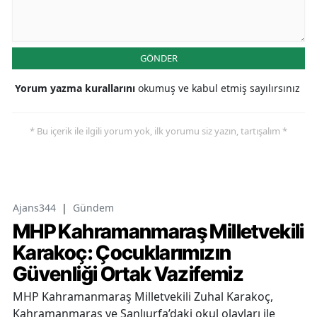
GÖNDER
Yorum yazma kurallarını
okumuş ve kabul etmiş sayılırsınız
* Bu içerik ile ilgili yorum yok, ilk yorumu siz yazın, tartışalım *
Ajans344
|
Gündem
MHP Kahramanmaraş Milletvekili
Karakoç: Çocuklarımızın
Güvenliği Ortak Vazifemiz
MHP Kahramanmaraş Milletvekili Zuhal Karakoç,
Kahramanmaraş ve Şanlıurfa’daki okul olayları ile