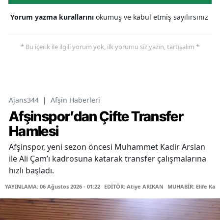
Yorum yazma kurallarını
okumuş ve kabul etmiş sayılırsınız
* Bu içerik ile ilgili yorum yok, ilk yorumu siz yazın, tartışalım *
Ajans344
|
Afşin Haberleri
Afşinspor’dan Çifte Transfer
Hamlesi
Afşinspor, yeni sezon öncesi Muhammet Kadir Arslan
ile Ali Çam’ı kadrosuna katarak transfer çalışmalarına
hızlı başladı.
YAYINLAMA: 06 Ağustos 2026 - 01:22
EDİTÖR: Atiye ARIKAN
MUHABİR: Elife Kar