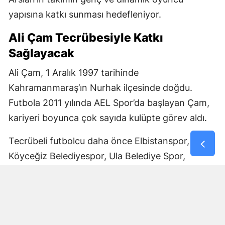
yapısına katkı sunması hedefleniyor.
Ali Çam Tecrübesiyle Katkı
Sağlayacak
Ali Çam, 1 Aralık 1997 tarihinde
Kahramanmaraş’ın Nurhak ilçesinde doğdu.
Futbola 2011 yılında AEL Spor’da başlayan Çam,
kariyeri boyunca çok sayıda kulüpte görev aldı.
Tecrübeli futbolcu daha önce Elbistanspor,
Köyceğiz Belediyespor, Ula Belediye Spor,
Marmaris Gücü Spor Kulübü, Dalyanspor,
Ortaköy Spor, Göksun Ülkü Spor, Araban
Belediye Spor ve Elbistan Feda Spor formalarını
giydi.