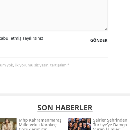
abul etmiş sayılırsınız
GÖNDER
yorum yok, ilk yorumu siz yazın, tartışalım *
SON HABERLER
Mhp Kahramanmaraş
Şairler Şehrinden
Milletvekili Karakoç:
Türkiye’ye Damga
Çocuklarımızın
Vuran İsimler: