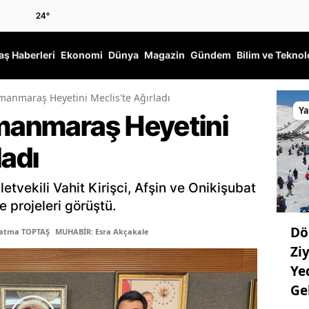
24
°
ş Haberleri
Ekonomi
Dünya
Magazin
Gündem
Bilim ve Teknol
amanmaraş Heyetini Meclis'te Ağırladı
Y
amanmaraş Heyetini
ladı
tvekili Vahit Kirişci, Afşin ve Onikişubat
 projeleri görüştü.
Dö
Fatma TOPTAŞ
MUHABİR: Esra Akçakale
Ziy
Ye
Ge