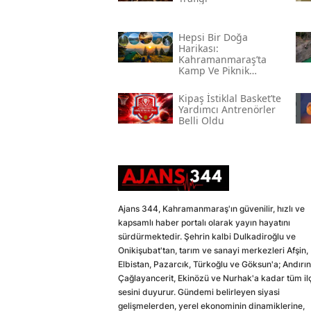
Hepsi Bir Doğa
Harikası:
Kahramanmaraş’ta
Kamp Ve Piknik
Yapılabilecek En
Güzel Alanlar
Kipaş İstiklal Basket’te
Yardımcı Antrenörler
Belli Oldu
Ajans 344, Kahramanmaraş'ın güvenilir, hızlı ve
kapsamlı haber portalı olarak yayın hayatını
sürdürmektedir. Şehrin kalbi Dulkadiroğlu ve
Onikişubat'tan, tarım ve sanayi merkezleri Afşin,
Elbistan, Pazarcık, Türkoğlu ve Göksun'a; Andırın
Çağlayancerit, Ekinözü ve Nurhak'a kadar tüm il
sesini duyurur. Gündemi belirleyen siyasi
gelişmelerden, yerel ekonominin dinamiklerine,