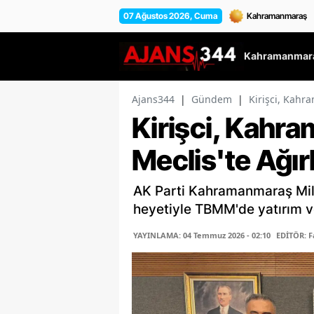
07 Ağustos 2026, Cuma
Kahramanmara
Ajans344
|
Gündem
|
Kirişci, Kahr
Kirişci, Kahr
Meclis'te Ağır
AK Parti Kahramanmaraş Mille
heyetiyle TBMM'de yatırım ve
YAYINLAMA: 04 Temmuz 2026 - 02:10
EDİTÖR: 