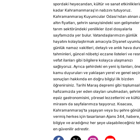
spordaki heyecandan, kültür ve sanat etkinlikler
kadar Kahramanmaraş'ın nabzını tutuyoruz.
Kahramanmaraş Kuyumcular Odası'ndan alınan a
altın fiyatları, şehrin sanayisindeki son gelişmeler
tarım sektöründeki yenilikler özel dosyalarla
sayfamızda yer bulur. Vatandaşlarımızın günlük
hayatını kolaylaştırmak amacıyla Diyanet uyuml
günlük namaz vakitleri, detaylı ve anlık hava du
tahminleri, güncel nöbetçi eczane listeleri ve res
vefat ilanları gibi bilgilere kolayca ulaşmanızı
sağlıyoruz. Ayrıca şehirdeki en yeni iş ilanları, ön
kamu duyuruları ve yaklaşan yerel ve genel seç
sonuçları hakkında en doğru bilgiyi ilk bizden
öğrenirsiniz. Tarihi Maraş depremi gibi toplumsal
hafızamızda yer eden olayları unutmadan, şehri
eşsiz gastronomisini, yöresel lezzetlerini ve kültü
mirasını da sayfalarımıza taşıyoruz. Kısacası,
Kahramanmaraş'ta yaşayan veya bu şehre gönül
vermiş herkes için tasarlanan Ajans 344, habere,
bilgiye ve aradığınız her şeye ulaşabileceğiniz te
en güvenilir adrestir.