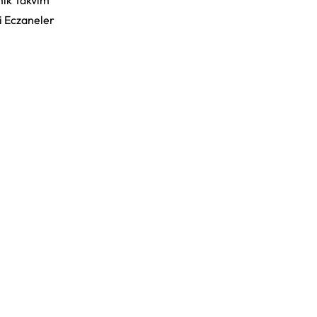
ik Takvim
i Eczaneler