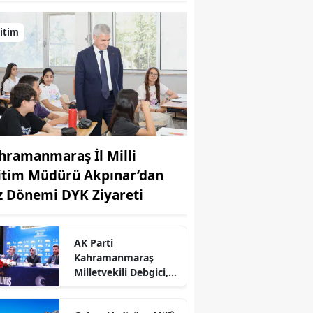
itim
hramanmaraş İl Milli
itim Müdürü Akpınar’dan
z Dönemi DYK Ziyareti
r
AK Parti
Kahramanmaraş
Milletvekili Debgici,
Nevşehir’de Teşkilatla
Buluştu