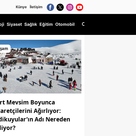
Künye
İletişim
oji
Siyaset
Sağlık
Eğitim
Otomobil
aşam
rt Mevsim Boyunca
aretçilerini Ağırlıyor:
dikuyular’ın Adı Nereden
liyor?