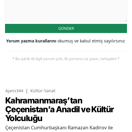
GÖNDER
Yorum yazma kurallarını
okumuş ve kabul etmiş sayılırsınız
* Bu içerik ile ilgili yorum yok, ilk yorumu siz yazın, tartışalım *
Ajans344
|
Kültür-Sanat
Kahramanmaraş’tan
Çeçenistan’a Anadil ve Kültür
Yolculuğu
Çeçenistan Cumhurbaşkanı Ramazan Kadirov ile