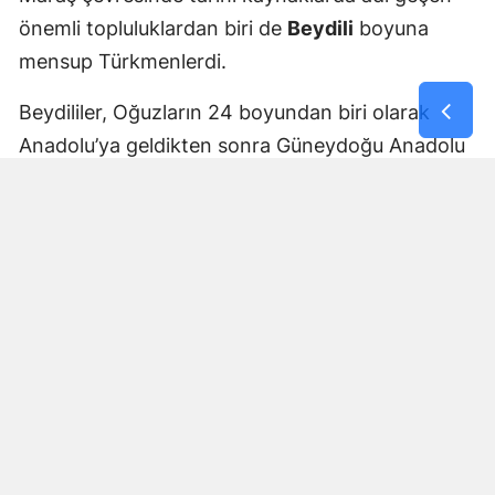
önemli topluluklardan biri de
Beydili
boyuna
mensup Türkmenlerdi.
Beydililer, Oğuzların 24 boyundan biri olarak
Anadolu’ya geldikten sonra Güneydoğu Anadolu
ve Çukurova çevresine yayıldı. Zamanla Dulkadirli
Türkmenlerinin önemli unsurlarından biri haline
geldiler.
Beydili boyuyla bağlantılı
Cerit ve Tecirli
aşiretlerinin
de Dulkadirli Türkmen toplulukları
arasında bulunduğu belirtiliyor. Ceritlerin kış
aylarını Amik Ovası’nda geçirip yaz aylarında
Maraş taraflarındaki yaylalara çıktıkları tarihî
kaynaklara yansıdı.