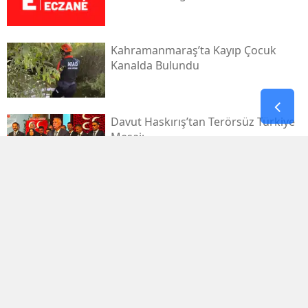
Kahramanmaraş’ta Kayıp Çocuk
Kanalda Bulundu
Davut Haskırış’tan Terörsüz Türkiye
Mesajı
Kahramanmaraşlı İşçi Tünel
Göçüğünde Can Verdi
Mhp Dulkadiroğlu’nda Yeni Dönem
Başladı