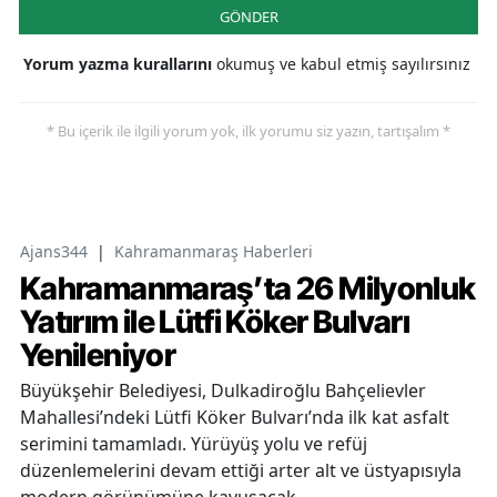
GÖNDER
Yorum yazma kurallarını
okumuş ve kabul etmiş sayılırsınız
* Bu içerik ile ilgili yorum yok, ilk yorumu siz yazın, tartışalım *
Ajans344
|
Kahramanmaraş Haberleri
Kahramanmaraş’ta 26 Milyonluk
Yatırım ile Lütfi Köker Bulvarı
Yenileniyor
Büyükşehir Belediyesi, Dulkadiroğlu Bahçelievler
Mahallesi’ndeki Lütfi Köker Bulvarı’nda ilk kat asfalt
serimini tamamladı. Yürüyüş yolu ve refüj
düzenlemelerini devam ettiği arter alt ve üstyapısıyla