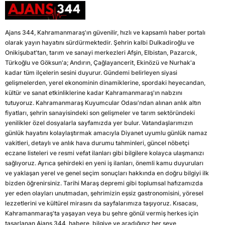
Ajans 344, Kahramanmaraş'ın güvenilir, hızlı ve kapsamlı haber portalı
olarak yayın hayatını sürdürmektedir. Şehrin kalbi Dulkadiroğlu ve
Onikişubat'tan, tarım ve sanayi merkezleri Afşin, Elbistan, Pazarcık,
Türkoğlu ve Göksun'a; Andırın, Çağlayancerit, Ekinözü ve Nurhak'a
kadar tüm ilçelerin sesini duyurur. Gündemi belirleyen siyasi
gelişmelerden, yerel ekonominin dinamiklerine, spordaki heyecandan,
kültür ve sanat etkinliklerine kadar Kahramanmaraş'ın nabzını
tutuyoruz. Kahramanmaraş Kuyumcular Odası'ndan alınan anlık altın
fiyatları, şehrin sanayisindeki son gelişmeler ve tarım sektöründeki
yenilikler özel dosyalarla sayfamızda yer bulur. Vatandaşlarımızın
günlük hayatını kolaylaştırmak amacıyla Diyanet uyumlu günlük namaz
vakitleri, detaylı ve anlık hava durumu tahminleri, güncel nöbetçi
eczane listeleri ve resmi vefat ilanları gibi bilgilere kolayca ulaşmanızı
sağlıyoruz. Ayrıca şehirdeki en yeni iş ilanları, önemli kamu duyuruları
ve yaklaşan yerel ve genel seçim sonuçları hakkında en doğru bilgiyi ilk
bizden öğrenirsiniz. Tarihi Maraş depremi gibi toplumsal hafızamızda
yer eden olayları unutmadan, şehrimizin eşsiz gastronomisini, yöresel
lezzetlerini ve kültürel mirasını da sayfalarımıza taşıyoruz. Kısacası,
Kahramanmaraş'ta yaşayan veya bu şehre gönül vermiş herkes için
tasarlanan Ajans 344, habere, bilgiye ve aradığınız her şeye