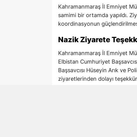
Kahramanmaraş İl Emniyet Mü
samimi bir ortamda yapıldı. Z
koordinasyonun güçlendirilmes
Nazik Ziyarete Teşekk
Kahramanmaraş İl Emniyet Müd
Elbistan Cumhuriyet Başsavcıs
Başsavcısı Hüseyin Arık ve Poli
ziyaretlerinden dolayı teşekkür 
Kurumlar Arası İş Birl
Resmi ziyaretlerin, kamu kurum
güçlenmesine katkı sunduğu belir
sürdürülmesinin önem taşıdığı i