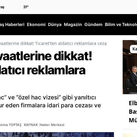
31
°
ş Haberleri
Ekonomi
Dünya
Magazin
Gündem
Bilim ve Teknol
vaatlerine dikkat! Ticaret'ten aldatıcı reklamlara ceza
K
vaatlerine dikkat!
datıcı reklamlara
c” ve “özel hac vizesi” gibi yanıltıcı
El
r eden firmalara idari para cezası ve
Ba
Mü
Fatma TOPTAŞ
KAYNAK: Haber Merkezi