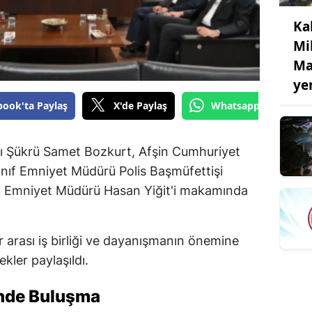
Ka
Mil
Ma
ye
book'ta Paylaş
X'de Paylaş
Whatsapp'tan Gönde
ı Şükrü Samet Bozkurt, Afşin Cumhuriyet
Sınıf Emniyet Müdürü Polis Başmüfettişi
İl Emniyet Müdürü Hasan Yiğit'i makamında
 arası iş birliği ve dayanışmanın önemine
lekler paylaşıldı.
ünde Buluşma