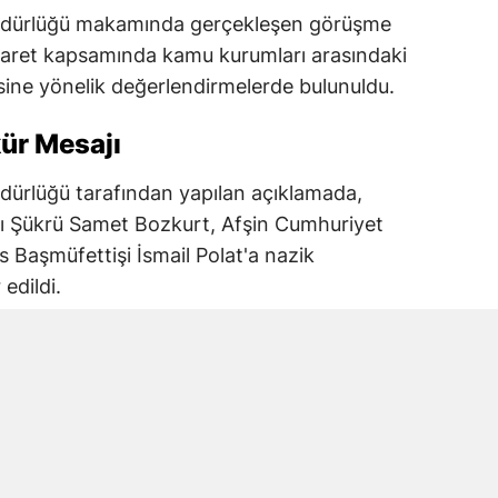
dürlüğü makamında gerçekleşen görüşme
iyaret kapsamında kamu kurumları arasındaki
ine yönelik değerlendirmelerde bulunuldu.
ür Mesajı
ürlüğü tarafından yapılan açıklamada,
ı Şükrü Samet Bozkurt, Afşin Cumhuriyet
s Başmüfettişi İsmail Polat'a nazik
edildi.
iği Vurgusu
ları arasındaki iletişim ve koordinasyonun
tilirken, karşılıklı iş birliği ve dayanışmanın
fade edildi.