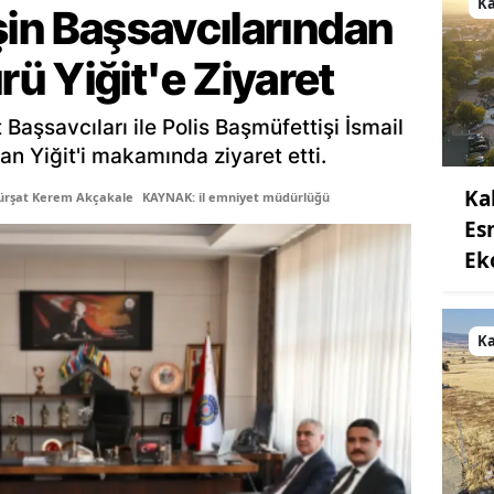
K
şin Başsavcılarından
ü Yiğit'e Ziyaret
Başsavcıları ile Polis Başmüfettişi İsmail
an Yiğit'i makamında ziyaret etti.
Ka
ürşat Kerem Akçakale
KAYNAK: il emniyet müdürlüğü
Es
Ek
K