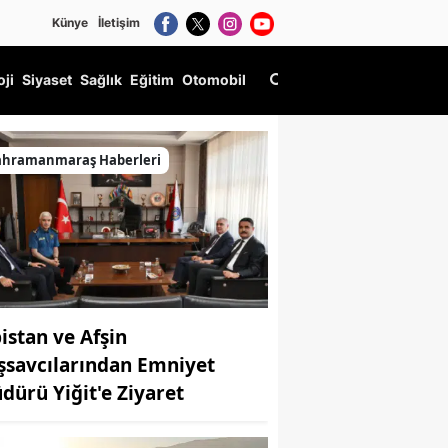
Künye
İletişim
oji
Siyaset
Sağlık
Eğitim
Otomobil
ahramanmaraş Haberleri
bistan ve Afşin
şsavcılarından Emniyet
dürü Yiğit'e Ziyaret