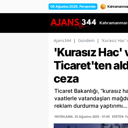
06 Ağustos 2026, Perşembe
Kahramanmara
Ajans344
|
Gündem
|
'Kurasız Hac' 
'Kurasız Hac' 
Ticaret'ten al
ceza
Ticaret Bakanlığı, “kurasız ha
vaatlerle vatandaşları mağdu
reklam durdurma yaptırımı...
YAYINLAMA: 25 Ağustos 2025 - 01:05
EDİTÖR: 