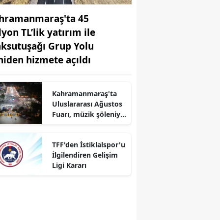
hramanmaraş'ta 45
yon TL’lik yatırım ile
ksutuşağı Grup Yolu
niden hizmete açıldı
r
Kahramanmaraş'ta
Uluslararası Ağustos
Fuarı, müzik şöleniyle
renkli anlar sundu
TFF'den İstiklalspor'u
İlgilendiren Gelişim
Ligi Kararı