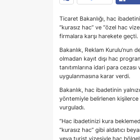
Ticaret Bakanlığı, hac ibadetin
“kurasız hac” ve “özel hac vize
firmalara karşı harekete geçti.
Bakanlık, Reklam Kurulu’nun d
olmadan kayıt dışı hac program
tanıtımlarına idari para cezası
uygulanmasına karar verdi.
Bakanlık, hac ibadetinin yalnız
yöntemiyle belirlenen kişilerce
vurguladı.
“Hac ibadetinizi kura beklemede
“kurasız hac” gibi aldatıcı beya
veya turist vizesiyle hac bölg