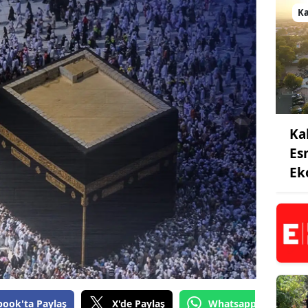
K
Ka
Es
Ek
book'ta Paylaş
X'de Paylaş
Whatsapp'tan Gönde