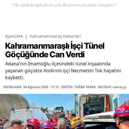
* Bu içerik ile ilgili yorum yok, ilk yorumu siz yazın, tartışalım *
Ajans344
|
Kahramanmaraş Haberleri
Kahramanmaraşlı İşçi Tünel
Göçüğünde Can Verdi
Adana’nın İmamoğlu ilçesindeki tünel inşaatında
yaşanan göçükte Andırınlı işçi Necmettin Tok hayatını
kaybetti.
YAYINLAMA: 08 Ağustos 2026 - 17:15
EDİTÖR: TUĞBA TAPAR
KAYNAK: maraş gü