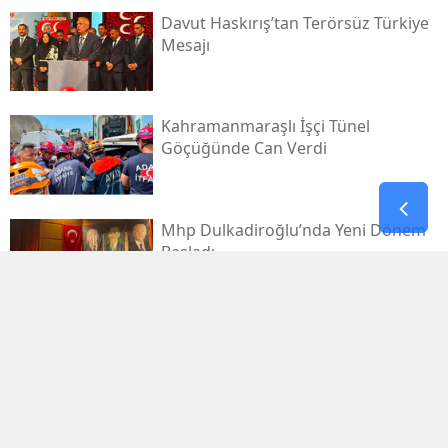
Davut Haskırış’tan Terörsüz Türkiye
Mesajı
Kahramanmaraşlı İşçi Tünel
Göçüğünde Can Verdi
Mhp Dulkadiroğlu’nda Yeni Dönem
Başladı
Kahramanmaraş Sanayi Sitesi 3 Gün
Kapalı
Kerem Erdem’in İsmi Futbol