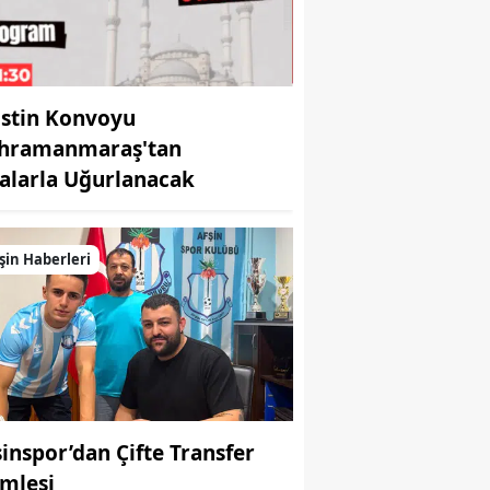
listin Konvoyu
hramanmaraş'tan
alarla Uğurlanacak
şin Haberleri
şinspor’dan Çifte Transfer
mlesi