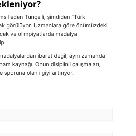
ekleniyor?
msil eden Tunçelli, şimdiden “Türk
rak görülüyor. Uzmanlara göre önümüzdeki
lecek ve olimpiyatlarda madalya
ip.
a madalyalardan ibaret değil; aynı zamanda
lham kaynağı. Onun disiplinli çalışmaları,
 sporuna olan ilgiyi artırıyor.