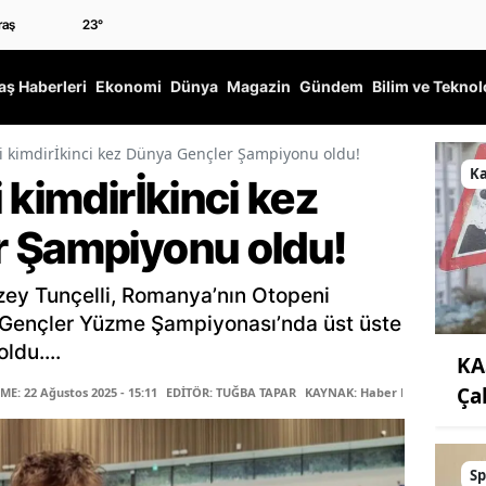
23
°
ş Haberleri
Ekonomi
Dünya
Magazin
Gündem
Bilim ve Teknol
i kimdirİkinci kez Dünya Gençler Şampiyonu oldu!
K
 kimdirİkinci kez
 Şampiyonu oldu!
zey Tunçelli, Romanya’nın Otopeni
Gençler Yüzme Şampiyonası’nda üst üste
ldu....
KA
Ça
E: 22 Ağustos 2025 - 15:11
EDİTÖR: TUĞBA TAPAR
KAYNAK: Haber Merkezi
Sp