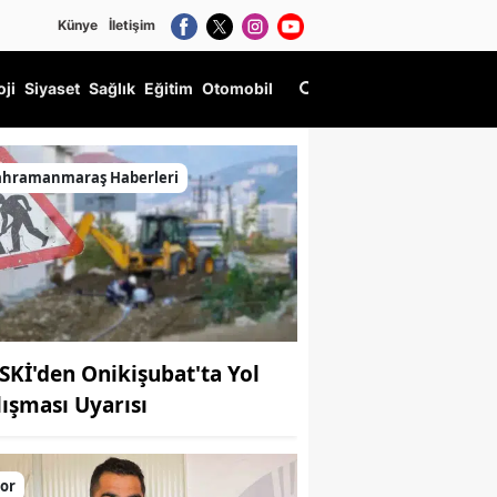
Künye
İletişim
oji
Siyaset
Sağlık
Eğitim
Otomobil
ahramanmaraş Haberleri
SKİ'den Onikişubat'ta Yol
lışması Uyarısı
or