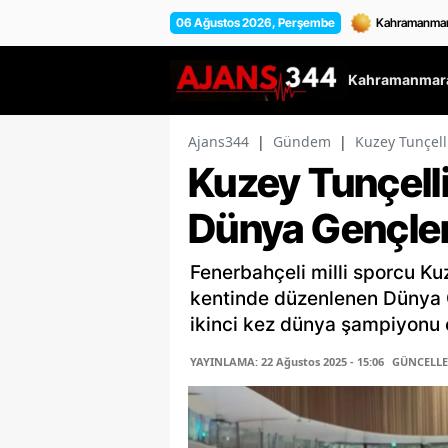
06 Ağustos 2026, Perşembe
Kahramanmara
Ajans344
|
Gündem
|
Kuzey Tunçell
Kuzey Tunçelli
Dünya Gençler
Fenerbahçeli milli sporcu Ku
kentinde düzenlenen Dünya 
ikinci kez dünya şampiyonu o
YAYINLAMA: 22 Ağustos 2025 - 15:06
GÜNCELLEM