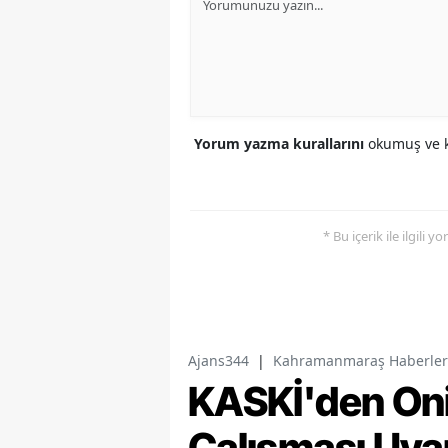
Yorum yazma kurallarını
okumuş ve k
* Bu içerik ile ilgili 
Ajans344
|
Kahramanmaraş Haberler
KASKİ'den Oni
Çalışması Uyar