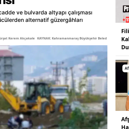
cadde ve bulvarda altyapı çalışması
cülerden alternatif güzergâhları
Fi
Ka
ürşat Kerem Akçakale
KAYNAK: Kahramanmaraş Büyükşehir Belediyesi
Du
Af
Af
Ha