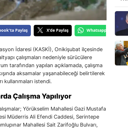
book'ta Paylaş
X'de Paylaş
Whatsapp'tan Gönde
yon İdaresi (KASKİ), Onikişubat ilçesinde
altyapı çalışmaları nedeniyle sürücülere
rum tarafından yapılan açıklamada, çalışma
kışında aksamalar yaşanabileceği belirtilerek
ı kullanmaları istendi.
rda Çalışma Yapılıyor
alışmalar; Yörükselim Mahallesi Gazi Mustafa
si Müderris Ali Efendi Caddesi, Serintepe
mlupınar Mahallesi Sait Zarifoğlu Bulvarı,