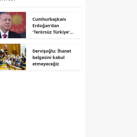
Cumhurbaşkanı
Erdoğan'dan
'Terörsüz Türkiye'
r
mesajı
Dervişoğlu: İhanet
belgesini kabul
etmeyeceğiz