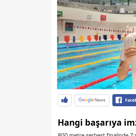
Face
Hangi başarıya imz
800 metre serbest finalinde 7: