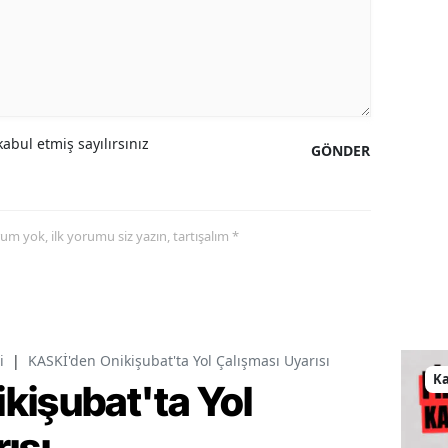
abul etmiş sayılırsınız
GÖNDER
yorum yok, ilk yorumu siz yazın, tartışalım *
i
|
KASKİ'den Onikişubat'ta Yol Çalışması Uyarısı
K
kişubat'ta Yol
ısı