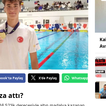
Ka
Av
book'ta Paylaş
X'de Paylaş
Whatsapp'tan Gönde
a attı?
46.52’lik derecesiyle altın madalya kazanan