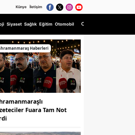
Künye
İletişim
oji
Siyaset
Sağlık
Eğitim
Otomobil
ahramanmaraş Haberleri
hramanmaraşlı
zeteciler Fuara Tam Not
rdi