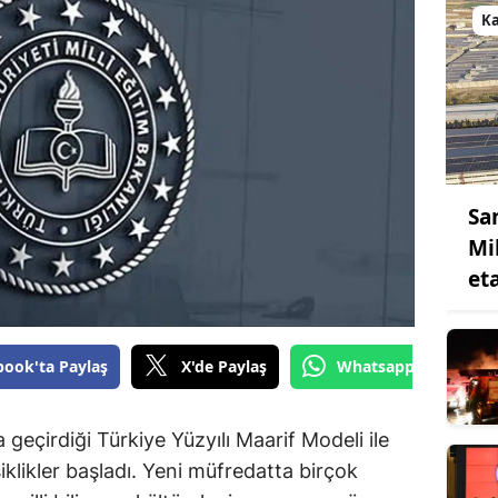
K
Sa
Mil
et
book'ta Paylaş
X'de Paylaş
Whatsapp'tan Gönde
a geçirdiği Türkiye Yüzyılı Maarif Modeli ile
klikler başladı. Yeni müfredatta birçok