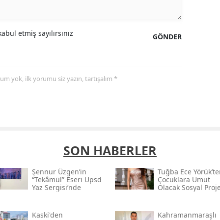
abul etmiş sayılırsınız
GÖNDER
yorum yok, ilk yorumu siz yazın, tartışalım *
SON HABERLER
Şennur Üzgen’in
Tuğba Ece Yörük’te
“tekâmül” Eseri Upsd
Çocuklara Umut
Yaz Sergisi’nde
Olacak Sosyal Proj
Kaski̇'den
Kahramanmaraşlı