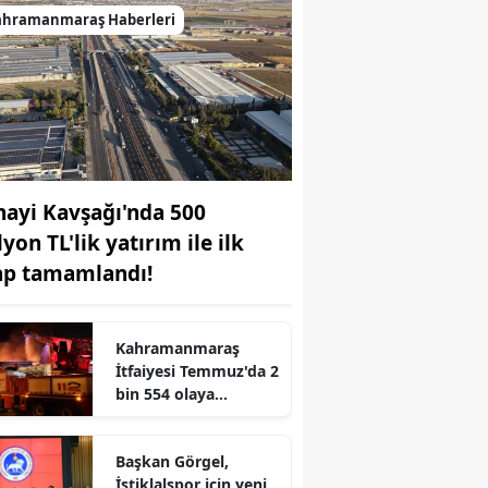
ahramanmaraş Haberleri
nayi Kavşağı'nda 500
yon TL'lik yatırım ile ilk
ap tamamlandı!
Kahramanmaraş
r
İtfaiyesi Temmuz'da 2
bin 554 olaya
müdahale etti!
Başkan Görgel,
İstiklalspor için yeni