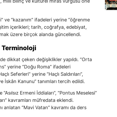
milli bilinç ve kültürel miras vurgusu öne
” ve “kazanım” ifadeleri yerine “öğrenme
itim içerikleri; tarih, coğrafya, edebiyat,
olmak üzere birçok alanda güncellendi.
 Terminoloji
de dikkat çeken değişiklikler yapıldı. “Orta
ans” yerine “Doğu Roma” ifadeleri
çlı Seferleri” yerine “Haçlı Saldırıları”,
e İskân Kanunu” tanımları tercih edildi.
e “Asılsız Ermeni İddiaları”, “Pontus Meselesi”
ları” kavramları müfredata eklendi.
ını anlatan “Mavi Vatan” kavramı da ders