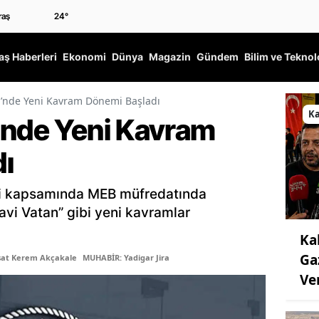
24
°
ş Haberleri
Ekonomi
Dünya
Magazin
Gündem
Bilim ve Teknol
i’nde Yeni Kavram Dönemi Başladı
K
’nde Yeni Kavram
ı
eli kapsamında MEB müfredatında
avi Vatan” gibi yeni kavramlar
Ka
Ga
şat Kerem Akçakale
MUHABİR: Yadigar Jira
Ve