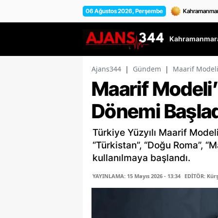
06 Ağustos 2026, Perşembe
Kahramanmara
Ajans344
|
Gündem
|
Maarif Model
Maarif Modeli
Dönemi Başlad
Türkiye Yüzyılı Maarif Mod
“Türkistan”, “Doğu Roma”, “M
kullanılmaya başlandı.
YAYINLAMA: 15 Mayıs 2026 - 13:34
EDİTÖR: Kür