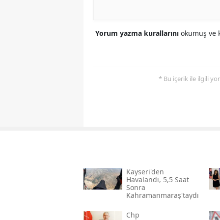
Yorum yazma kurallarını
okumuş ve k
* Bu içerik ile ilgili 
Kayseri'den
Havalandı, 5,5 Saat
Sonra
Kahramanmaraş'taydı
Chp