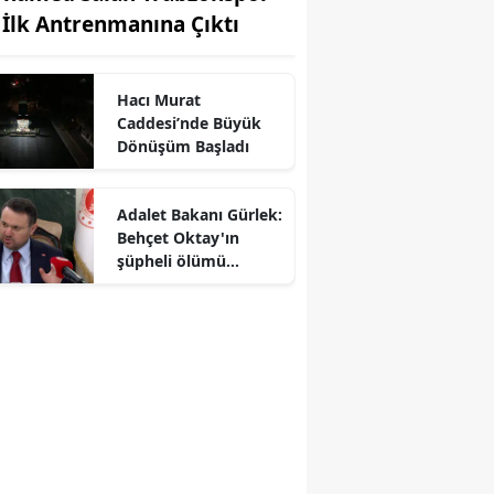
e İlk Antrenmanına Çıktı
Hacı Murat
Caddesi’nde Büyük
Dönüşüm Başladı
Adalet Bakanı Gürlek:
Behçet Oktay'ın
şüpheli ölümü
yeniden kapsamlı
şekilde incelenecek
r