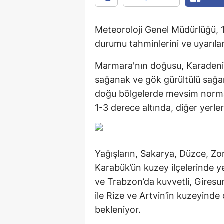
Meteoroloji Genel Müdürlüğü, 
durumu tahminlerini ve uyarıları
Marmara'nın doğusu, Karadeniz
sağanak ve gök gürültülü sağan
doğu bölgelerde mevsim normal
1-3 derece altında, diğer yerl
Yağışların, Sakarya, Düzce, Zo
Karabük’ün kuzey ilçelerinde y
ve Trabzon’da kuvvetli, Giresu
ile Rize ve Artvin’in kuzeyinde
bekleniyor.