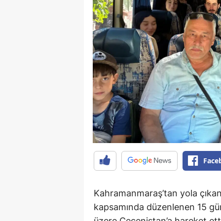
Face
Kahramanmaraş’tan yola çıkan ö
kapsamında düzenlenen 15 günl
üzere Çeçenistan’a hareket ett