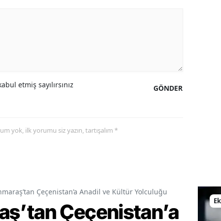
abul etmiş sayılırsınız
GÖNDER
yorum yok, ilk yorumu siz yazın, tartışalım *
araş’tan Çeçenistan’a Anadil ve Kültür Yolculuğu
E
ş’tan Çeçenistan’a