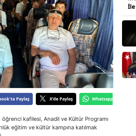
İl
book'ta Paylaş
X'de Paylaş
Whatsapp'tan Gönde
ğrenci kafilesi, Anadil ve Kültür Programı
ük eğitim ve kültür kampına katılmak
i.