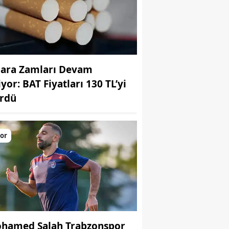
gara Zamları Devam
yor: BAT Fiyatları 130 TL’yi
rdü
or
hamed Salah Trabzonspor