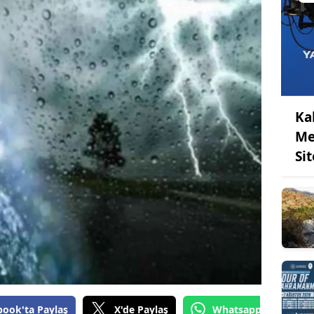
Ka
Me
Sit
book'ta Paylaş
X'de Paylaş
Whatsapp'tan Gönde