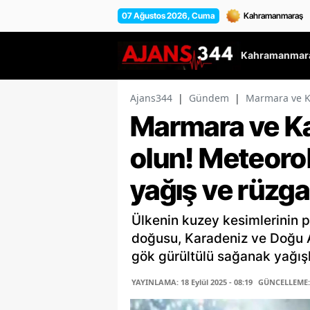
07 Ağustos 2026, Cuma
Kahramanmara
Ajans344
|
Gündem
|
Marmara ve Ka
Marmara ve Ka
olun! Meteorol
yağış ve rüzgar
Ülkenin kuzey kesimlerinin p
doğusu, Karadeniz ve Doğu A
gök gürültülü sağanak yağışlı 
YAYINLAMA: 18 Eylül 2025 - 08:19
GÜNCELLEME: 1