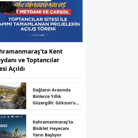
hramanmaraş'ta Kent
ydanı ve Toptancılar
esi Açıldı
Dağların Arasında
Binlerce Yıllık
Güzergâh: Göksun’un
Dağlarında Saklı
Antik Yollar
Kahramanmaraş’ta
Bisiklet Heyecanı
Yarın Başlıyor
r