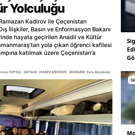
ür Yolculuğu
amazan Kadirov ile Çeçenistan
Dış İlişkiler, Basın ve Enformasyon Bakanı
nde hayata geçirilen Anadil ve Kültür
Si
anmaraş’tan yola çıkan öğrenci kafilesi
Edi
kampına katılmak üzere Çeçenistan’a
Gö
Fatma TOPTAŞ
KAYNAK: (HABER MERKEZİ)
MUHABİR: Esra Akçakale
Sp
Mo