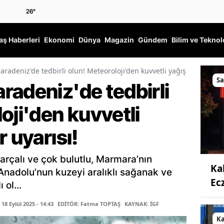
26
°
ş Haberleri
Ekonomi
Dünya
Magazin
Gündem
Bilim ve Teknol
radeniz'de tedbirli olun! Meteoroloji'den kuvvetli yağış ve rüzgar u
Sa
radeniz'de tedbirli
oji'den kuvvetli
 uyarısı!
arçalı ve çok bulutlu, Marmara’nın
Ka
nadolu’nun kuzeyi aralıklı sağanak ve
Ec
ol...
8 Eylül 2025 - 14:43
EDİTÖR: Fatma TOPTAŞ
KAYNAK: İGF
K