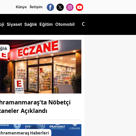
Künye
İletişim
oji
Siyaset
Sağlık
Eğitim
Otomobil
yarısı!
ğlık
hramanmaraş'ta Nöbetçi
zaneler Açıklandı
ahramanmaraş Haberleri