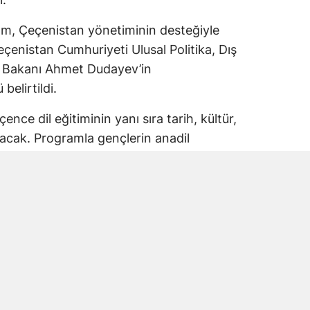
ram, Çeçenistan yönetiminin desteğiyle
çenistan Cumhuriyeti Ulusal Politika, Dış
on Bakanı Ahmet Dudayev’in
elirtildi.
nce dil eğitiminin yanı sıra tarih, kültür,
ılacak. Programla gençlerin anadil
ültürel aidiyetlerinin güçlendirilmesi
ında Öğrenilecek
unlaştırılmış Çeçence dersleri oluşturacak.
 dili günlük yaşam içinde kullanma ve
letişim kurma fırsatı bulacak.