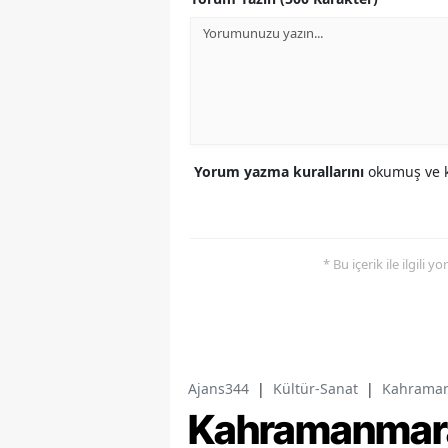
Yorum yazma kurallarını
okumuş ve k
* Bu içerik ile ilgili 
Ajans344
|
Kültür-Sanat
|
Kahramanm
Kahramanmara