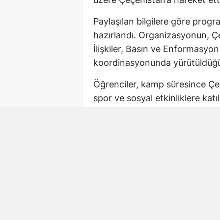
Paylaşılan bilgilere göre prog
hazırlandı. Organizasyonun, Çe
İlişkiler, Basın ve Enformasy
koordinasyonunda yürütüldüğü b
Öğrenciler, kamp süresince Çeçe
spor ve sosyal etkinliklere kat
becerilerinin geliştirilmesi ve k
hedefleniyor.
Çeçence Doğal Ortam
Programın önemli bölümünü yoğ
Diasporada yaşayan öğrenciler,
anadili Çeçence olan kişilerle i