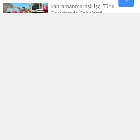
Kahramanmaraşlı İşçi Tünel
Göçüğünde Can Verdi
Mhp Dulkadiroğlu’nda Yeni Dönem
Başladı
Kahramanmaraş Sanayi Sitesi 3 Gün
Kapalı
Kerem Erdem’in İsmi Futbol
Sahasında Yaşatılacak
Elbistan’da Asırlık Kar Geleneği