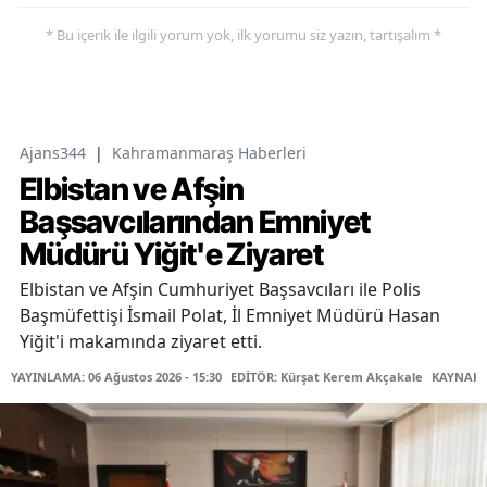
* Bu içerik ile ilgili yorum yok, ilk yorumu siz yazın, tartışalım *
Ajans344
|
Kahramanmaraş Haberleri
Elbistan ve Afşin
Başsavcılarından Emniyet
Müdürü Yiğit'e Ziyaret
Elbistan ve Afşin Cumhuriyet Başsavcıları ile Polis
Başmüfettişi İsmail Polat, İl Emniyet Müdürü Hasan
Yiğit'i makamında ziyaret etti.
YAYINLAMA: 06 Ağustos 2026 - 15:30
EDİTÖR: Kürşat Kerem Akçakale
KAYNAK: 