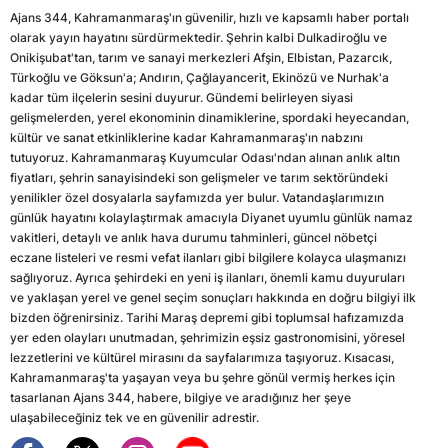
Ajans 344, Kahramanmaraş'ın güvenilir, hızlı ve kapsamlı haber portalı
olarak yayın hayatını sürdürmektedir. Şehrin kalbi Dulkadiroğlu ve
Onikişubat'tan, tarım ve sanayi merkezleri Afşin, Elbistan, Pazarcık,
Türkoğlu ve Göksun'a; Andırın, Çağlayancerit, Ekinözü ve Nurhak'a
kadar tüm ilçelerin sesini duyurur. Gündemi belirleyen siyasi
gelişmelerden, yerel ekonominin dinamiklerine, spordaki heyecandan,
kültür ve sanat etkinliklerine kadar Kahramanmaraş'ın nabzını
tutuyoruz. Kahramanmaraş Kuyumcular Odası'ndan alınan anlık altın
fiyatları, şehrin sanayisindeki son gelişmeler ve tarım sektöründeki
yenilikler özel dosyalarla sayfamızda yer bulur. Vatandaşlarımızın
günlük hayatını kolaylaştırmak amacıyla Diyanet uyumlu günlük namaz
vakitleri, detaylı ve anlık hava durumu tahminleri, güncel nöbetçi
eczane listeleri ve resmi vefat ilanları gibi bilgilere kolayca ulaşmanızı
sağlıyoruz. Ayrıca şehirdeki en yeni iş ilanları, önemli kamu duyuruları
ve yaklaşan yerel ve genel seçim sonuçları hakkında en doğru bilgiyi ilk
bizden öğrenirsiniz. Tarihi Maraş depremi gibi toplumsal hafızamızda
yer eden olayları unutmadan, şehrimizin eşsiz gastronomisini, yöresel
lezzetlerini ve kültürel mirasını da sayfalarımıza taşıyoruz. Kısacası,
Kahramanmaraş'ta yaşayan veya bu şehre gönül vermiş herkes için
tasarlanan Ajans 344, habere, bilgiye ve aradığınız her şeye
ulaşabileceğiniz tek ve en güvenilir adrestir.