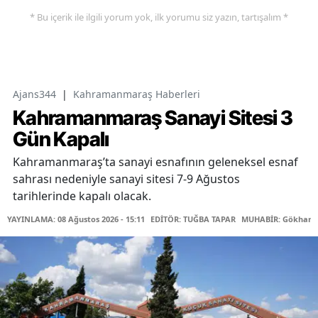
* Bu içerik ile ilgili yorum yok, ilk yorumu siz yazın, tartışalım *
Ajans344
|
Kahramanmaraş Haberleri
Kahramanmaraş Sanayi Sitesi 3
Gün Kapalı
Kahramanmaraş’ta sanayi esnafının geleneksel esnaf
sahrası nedeniyle sanayi sitesi 7-9 Ağustos
tarihlerinde kapalı olacak.
YAYINLAMA: 08 Ağustos 2026 - 15:11
EDİTÖR: TUĞBA TAPAR
MUHABİR: Gökhan 