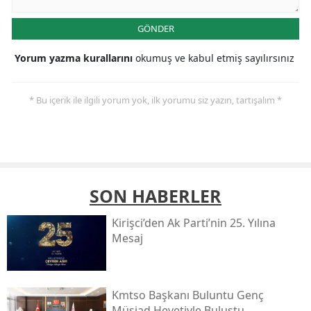
GÖNDER
Yorum yazma kurallarını
okumuş ve kabul etmiş sayılırsınız
* Bu içerik ile ilgili yorum yok, ilk yorumu siz yazın, tartışalım *
SON HABERLER
Kirişci’den Ak Parti’nin 25. Yılına
Mesaj
Kmtso Başkanı Buluntu Genç
Müsi̇ad Heyetiyle Buluştu