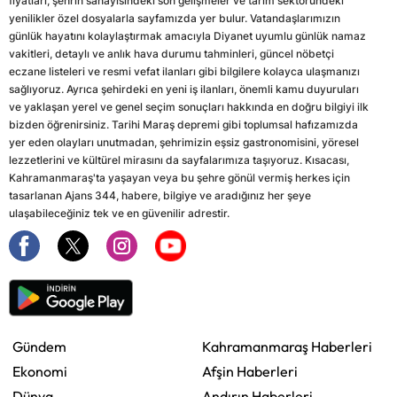
fiyatları, şehrin sanayisindeki son gelişmeler ve tarım sektöründeki
yenilikler özel dosyalarla sayfamızda yer bulur. Vatandaşlarımızın
günlük hayatını kolaylaştırmak amacıyla Diyanet uyumlu günlük namaz
vakitleri, detaylı ve anlık hava durumu tahminleri, güncel nöbetçi
eczane listeleri ve resmi vefat ilanları gibi bilgilere kolayca ulaşmanızı
sağlıyoruz. Ayrıca şehirdeki en yeni iş ilanları, önemli kamu duyuruları
ve yaklaşan yerel ve genel seçim sonuçları hakkında en doğru bilgiyi ilk
bizden öğrenirsiniz. Tarihi Maraş depremi gibi toplumsal hafızamızda
yer eden olayları unutmadan, şehrimizin eşsiz gastronomisini, yöresel
lezzetlerini ve kültürel mirasını da sayfalarımıza taşıyoruz. Kısacası,
Kahramanmaraş'ta yaşayan veya bu şehre gönül vermiş herkes için
tasarlanan Ajans 344, habere, bilgiye ve aradığınız her şeye
ulaşabileceğiniz tek ve en güvenilir adrestir.
Gündem
Kahramanmaraş Haberleri
Ekonomi
Afşin Haberleri
Dünya
Andırın Haberleri