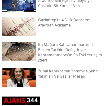
Arar, 100 Bini Aşkın Dinleyiciyle
Coşkulu Bir Konser Verdi
Gaziantep’te 4,5’lik Deprem:
Afad’dan Açıklama
Bu Mağara Kahramanmaraş’ın
Bilinen Tarihini Değiştiriyor!
Kahramanmaraş'ın En Eski Yerleşim
İzleri
Zuhal Karakoç’tan Tbmm’de Şehit
Yakınları Ve Gaziler Mesajı