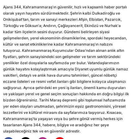
Ajans 344, Kahramanmaraş'ın güvenilir, hızlı ve kapsamlı haber portalı
olarak yayın hayatını sürdürmektedir. Şehrin kalbi Dulkadiroğlu ve
Onikişubat'tan, tarım ve sanayi merkezleri Afşin, Elbistan, Pazarcık,
Türkoğlu ve Göksun'a; Andırın, Çağlayancerit, Ekinözü ve Nurhak'a
kadar tüm ilçelerin sesini duyurur. Gündemi belirleyen siyasi
gelişmelerden, yerel ekonominin dinamiklerine, spordaki heyecandan,
kültür ve sanat etkinliklerine kadar Kahramanmaraş'ın nabzını
tutuyoruz. Kahramanmaraş Kuyumcular Odası'ndan alınan anlık altın
fiyatları, şehrin sanayisindeki son gelişmeler ve tarım sektöründeki
yenilikler özel dosyalarla sayfamızda yer bulur. Vatandaşlarımızın
günlük hayatını kolaylaştırmak amacıyla Diyanet uyumlu günlük namaz
vakitleri, detaylı ve anlık hava durumu tahminleri, güncel nöbetçi
eczane listeleri ve resmi vefat ilanları gibi bilgilere kolayca ulaşmanızı
sağlıyoruz. Ayrıca şehirdeki en yeni iş ilanları, önemli kamu duyuruları
ve yaklaşan yerel ve genel seçim sonuçları hakkında en doğru bilgiyi ilk
bizden öğrenirsiniz. Tarihi Maraş depremi gibi toplumsal hafızamızda
yer eden olayları unutmadan, şehrimizin eşsiz gastronomisini, yöresel
lezzetlerini ve kültürel mirasını da sayfalarımıza taşıyoruz. Kısacası,
Kahramanmaraş'ta yaşayan veya bu şehre gönül vermiş herkes için
tasarlanan Ajans 344, habere, bilgiye ve aradığınız her şeye
ulaşabileceğiniz tek ve en güvenilir adrestir.