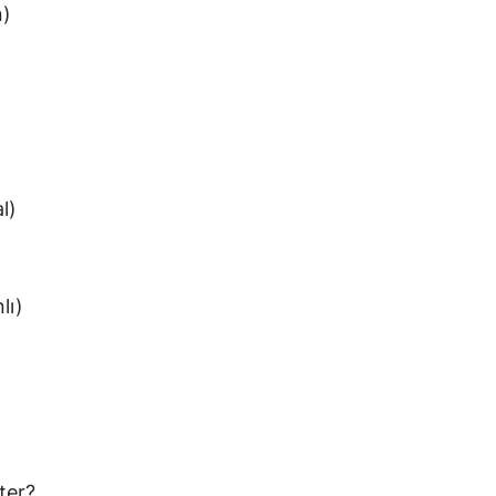
n)
l)
lı)
ter?