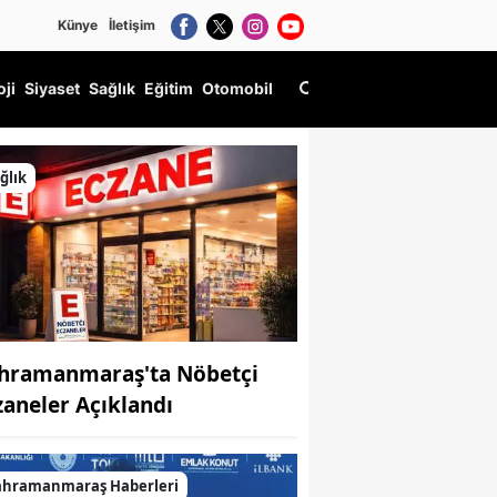
Künye
İletişim
oji
Siyaset
Sağlık
Eğitim
Otomobil
ğlık
hramanmaraş'ta Nöbetçi
zaneler Açıklandı
ahramanmaraş Haberleri