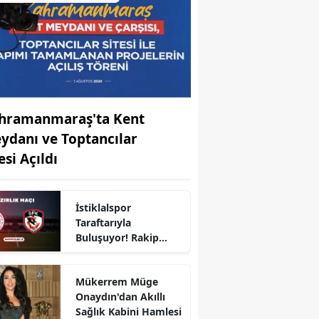
hramanmaraş'ta Kent
ydanı ve Toptancılar
esi Açıldı
İstiklalspor
r
Taraftarıyla
Buluşuyor! Rakip
Gaziantep FK
Mükerrem Müge
Onaydın'dan Akıllı
Sağlık Kabini Hamlesi