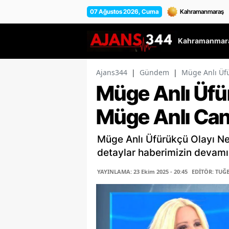
07 Ağustos 2026, Cuma
Kahramanmara
Ajans344
|
Gündem
|
Müge Anlı Üfü
Müge Anlı Üfü
Müge Anlı Canlı
Müge Anlı Üfürükçü Olayı Ned
detaylar haberimizin devamı
YAYINLAMA: 23 Ekim 2025 - 20:45
EDİTÖR: TUĞ