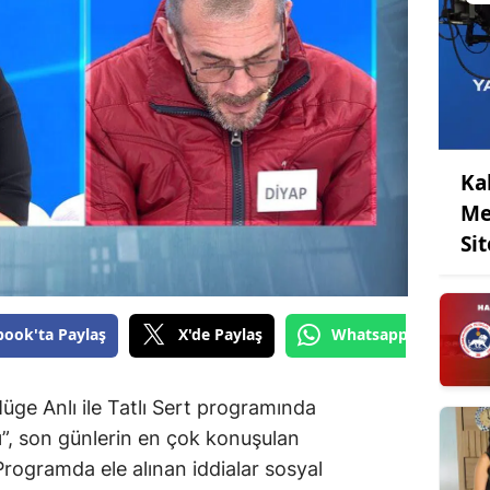
Ka
Me
Sit
book'ta Paylaş
X'de Paylaş
Whatsapp'tan Gönde
ge Anlı ile Tatlı Sert programında
”, son günlerin en çok konuşulan
 Programda ele alınan iddialar sosyal