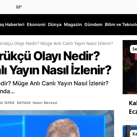
22
°
ş Haberleri
Ekonomi
Dünya
Magazin
Gündem
Bilim ve Teknol
rükçü Olayı Nedir? Müge Anlı Canlı Yayın Nasıl İzlenir?
Sa
rükçü Olayı Nedir?
 Yayın Nasıl İzlenir?
ir? Müge Anlı Canlı Yayın Nasıl İzlenir?
nda...
Ka
BA TAPAR
KAYNAK: Haber Merkezi
Ec
K