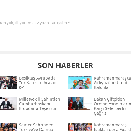
yorum yok, ilk yorumu siz yazın, tartışalım *
SON HABERLER
Beşiktaş Avrupa’da
Kahramanmaraş’ta
Tur Kapısını Araladı:
Gökyüzüne Umut
0-1
Balonları
Milletvekili Şahin’den
Bakan Çiftçi’den
Cumhurbaşkanı
Orman Yangınları
Erdoğan’a Teşekkür
Karşı Seferberlik
Çağrısı
Şairler Şehrinden
Kahramanmaraş
Türkiye’ye Damga
İstiklalspor’a Fuar