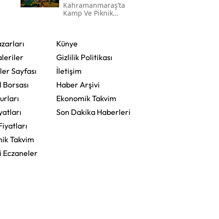
Kahramanmaraş’ta
Kamp Ve Piknik
Yapılabilecek En
Güzel Alanlar
zarları
Künye
leriler
Gizlilik Politikası
ler Sayfası
İletişim
l Borsası
Haber Arşivi
urları
Ekonomik Takvim
yatları
Son Dakika Haberleri
Fiyatları
ik Takvim
i Eczaneler