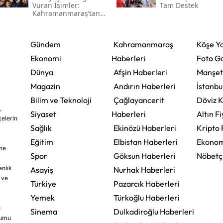
Vuran İsimler:
Tam Destek
Kahramanmaraş’tan
Çıkan Ünlüler
Gündem
Kahramanmaraş
Köşe Ya
Ekonomi
Haberleri
Foto Ga
Dünya
Afşin Haberleri
Manşet
Magazin
Andırın Haberleri
İstanbu
Bilim ve Teknoloji
Çağlayancerit
Döviz K
,
Siyaset
Haberleri
Altın Fi
çelerin
Sağlık
Ekinözü Haberleri
Kripto 
Eğitim
Elbistan Haberleri
Ekonom
ine
Spor
Göksun Haberleri
Nöbetç
nlık
Asayiş
Nurhak Haberleri
 ve
Türkiye
Pazarcık Haberleri
Yemek
Türkoğlu Haberleri
u
Sinema
Dulkadiroğlu Haberleri
rumu