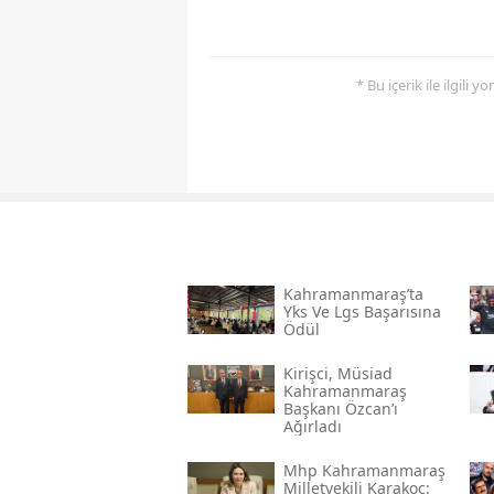
* Bu içerik ile ilgili 
Kahramanmaraş’ta
Yks Ve Lgs Başarısına
Ödül
Kirişci, Müsi̇ad
Kahramanmaraş
Başkanı Özcan’ı
Ağırladı
Mhp Kahramanmaraş
Milletvekili Karakoç: