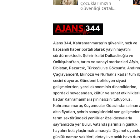
Çocuklarımızın
Güvenliği Ortak
Vazifemiz
Ajans 344, Kahramanmaraş'ın güvenilir, hızlı ve
kapsamlı haber portalı olarak yayın hayatını
sürdürmektedir. Şehrin kalbi Dulkadiroğlu ve
Onikişubat'tan, tarım ve sanayi merkezleri Afşin,
Elbistan, Pazarcık, Türkoğlu ve Göksun'a; Andırın
Çağlayancerit, Ekinözü ve Nurhak'a kadar tüm il
sesini duyurur. Gündemi belirleyen siyasi
gelişmelerden, yerel ekonominin dinamiklerine,
spordaki heyecandan, kültür ve sanat etkinlikler
kadar Kahramanmaraş'ın nabzını tutuyoruz.
Kahramanmaraş Kuyumcular Odası'ndan alınan a
altın fiyatları, şehrin sanayisindeki son gelişmeler
tarım sektöründeki yenilikler özel dosyalarla
sayfamızda yer bulur. Vatandaşlarımızın günlük
hayatını kolaylaştırmak amacıyla Diyanet uyuml
günlük namaz vakitleri, detaylı ve anlık hava du