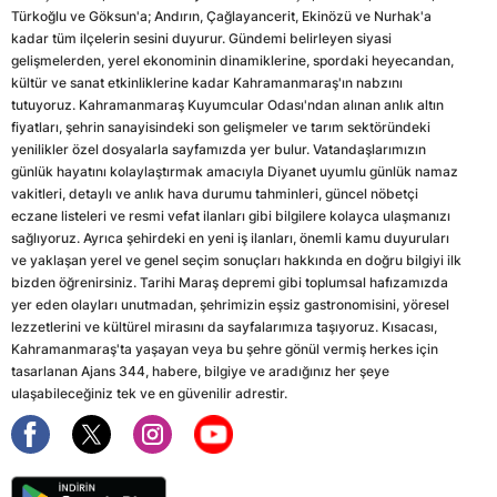
Türkoğlu ve Göksun'a; Andırın, Çağlayancerit, Ekinözü ve Nurhak'a
kadar tüm ilçelerin sesini duyurur. Gündemi belirleyen siyasi
gelişmelerden, yerel ekonominin dinamiklerine, spordaki heyecandan,
kültür ve sanat etkinliklerine kadar Kahramanmaraş'ın nabzını
tutuyoruz. Kahramanmaraş Kuyumcular Odası'ndan alınan anlık altın
fiyatları, şehrin sanayisindeki son gelişmeler ve tarım sektöründeki
yenilikler özel dosyalarla sayfamızda yer bulur. Vatandaşlarımızın
günlük hayatını kolaylaştırmak amacıyla Diyanet uyumlu günlük namaz
vakitleri, detaylı ve anlık hava durumu tahminleri, güncel nöbetçi
eczane listeleri ve resmi vefat ilanları gibi bilgilere kolayca ulaşmanızı
sağlıyoruz. Ayrıca şehirdeki en yeni iş ilanları, önemli kamu duyuruları
ve yaklaşan yerel ve genel seçim sonuçları hakkında en doğru bilgiyi ilk
bizden öğrenirsiniz. Tarihi Maraş depremi gibi toplumsal hafızamızda
yer eden olayları unutmadan, şehrimizin eşsiz gastronomisini, yöresel
lezzetlerini ve kültürel mirasını da sayfalarımıza taşıyoruz. Kısacası,
Kahramanmaraş'ta yaşayan veya bu şehre gönül vermiş herkes için
tasarlanan Ajans 344, habere, bilgiye ve aradığınız her şeye
ulaşabileceğiniz tek ve en güvenilir adrestir.