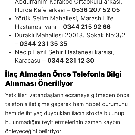
Abdurrahim Karakoç Ortaokulu arkası,
Hurda Kafe arkası –
0536 207 52 05
Yörük Selim Mahallesi, Marash Life
Hastanesi yanı –
0344 215 92 66
Duraklı Mahallesi 20013. Sokak No:3/2
–
0344 231 35 35
Necip Fazıl Şehir Hastanesi karşısı,
Karacasu –
0344 231 12 30
İlaç Almadan Önce Telefonla Bilgi
Alınması Öneriliyor
Yetkililer, vatandaşların eczaneye gitmeden önce
telefonla iletişime geçerek hem nöbet durumunu
hem de ihtiyaç duydukları ilacın stokta bulunup
bulunmadığını teyit etmelerinin zaman kaybını
önleyeceğini belirtiyor.