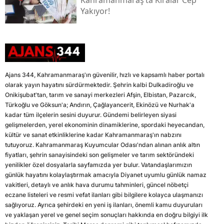
Kahramanmaraş’ta Kiralar Cep
Yakıyor!
Ajans 344, Kahramanmaraş'ın güvenilir, hızlı ve kapsamlı haber portalı
olarak yayın hayatını sürdürmektedir. Şehrin kalbi Dulkadiroğlu ve
Onikişubat'tan, tarım ve sanayi merkezleri Afşin, Elbistan, Pazarcık,
Türkoğlu ve Göksun'a; Andırın, Çağlayancerit, Ekinözü ve Nurhak'a
kadar tüm ilçelerin sesini duyurur. Gündemi belirleyen siyasi
gelişmelerden, yerel ekonominin dinamiklerine, spordaki heyecandan,
kültür ve sanat etkinliklerine kadar Kahramanmaraş'ın nabzını
tutuyoruz. Kahramanmaraş Kuyumcular Odası'ndan alınan anlık altın
fiyatları, şehrin sanayisindeki son gelişmeler ve tarım sektöründeki
yenilikler özel dosyalarla sayfamızda yer bulur. Vatandaşlarımızın
günlük hayatını kolaylaştırmak amacıyla Diyanet uyumlu günlük namaz
vakitleri, detaylı ve anlık hava durumu tahminleri, güncel nöbetçi
eczane listeleri ve resmi vefat ilanları gibi bilgilere kolayca ulaşmanızı
sağlıyoruz. Ayrıca şehirdeki en yeni iş ilanları, önemli kamu duyuruları
ve yaklaşan yerel ve genel seçim sonuçları hakkında en doğru bilgiyi ilk