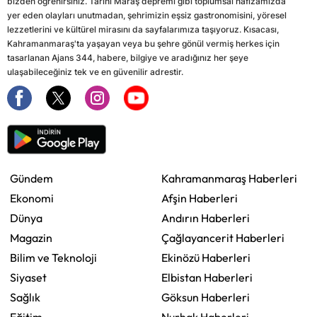
bizden öğrenirsiniz. Tarihi Maraş depremi gibi toplumsal hafızamızda
yer eden olayları unutmadan, şehrimizin eşsiz gastronomisini, yöresel
lezzetlerini ve kültürel mirasını da sayfalarımıza taşıyoruz. Kısacası,
Kahramanmaraş'ta yaşayan veya bu şehre gönül vermiş herkes için
tasarlanan Ajans 344, habere, bilgiye ve aradığınız her şeye
ulaşabileceğiniz tek ve en güvenilir adrestir.
Gündem
Kahramanmaraş Haberleri
Ekonomi
Afşin Haberleri
Dünya
Andırın Haberleri
Magazin
Çağlayancerit Haberleri
Bilim ve Teknoloji
Ekinözü Haberleri
Siyaset
Elbistan Haberleri
Sağlık
Göksun Haberleri
Eğitim
Nurhak Haberleri