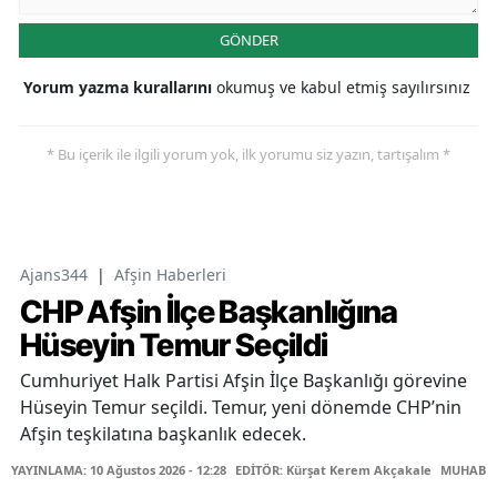
GÖNDER
Yorum yazma kurallarını
okumuş ve kabul etmiş sayılırsınız
* Bu içerik ile ilgili yorum yok, ilk yorumu siz yazın, tartışalım *
Ajans344
|
Afşin Haberleri
CHP Afşin İlçe Başkanlığına
Hüseyin Temur Seçildi
Cumhuriyet Halk Partisi Afşin İlçe Başkanlığı görevine
Hüseyin Temur seçildi. Temur, yeni dönemde CHP’nin
Afşin teşkilatına başkanlık edecek.
YAYINLAMA: 10 Ağustos 2026 - 12:28
EDİTÖR: Kürşat Kerem Akçakale
MUHABİR