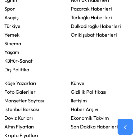
Spor
Pazarcık Haberleri
Asayiş
Türkoğlu Haberleri
Türkiye
Dulkadiroğlu Haberleri
Yemek
Onikişubat Haberleri
Sinema
Yaşam
Kültür-Sanat
Dış Politika
Köşe Yazarları
Künye
Foto Galeriler
Gizlilik Politikası
Manşetler Sayfası
İletişim
İstanbul Borsası
Haber Arşivi
Döviz Kurları
Ekonomik Takvim
Altın Fiyatları
Son Dakika Haberleri
Kripto Fiyatları