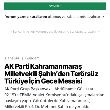
GÖNDER
Yorum yazma kurallarını
okumuş ve kabul etmiş sayılırsınız
* Bu içerik ile ilgili yorum yok, ilk yorumu siz yazın, tartışalım *
Ajans344
|
Gündem
AK Parti Kahramanmaraş
Milletvekili Şahin’den Terörsüz
Türkiye İçin Gece Mesaisi
AK Parti Grup Başkanvekili Abdülhamit Gül, saat
02.15’te TBMM Adalet Komisyonu’ndaki çalışmalardan
paylaşım yaptı. Görüntülerde Kahramanmaraş
Milletvekili Prof. Dr. Mehmet Şahin de yer aldı.