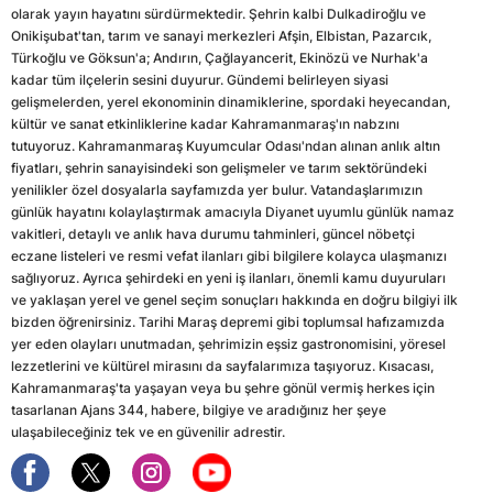
olarak yayın hayatını sürdürmektedir. Şehrin kalbi Dulkadiroğlu ve
Onikişubat'tan, tarım ve sanayi merkezleri Afşin, Elbistan, Pazarcık,
Türkoğlu ve Göksun'a; Andırın, Çağlayancerit, Ekinözü ve Nurhak'a
kadar tüm ilçelerin sesini duyurur. Gündemi belirleyen siyasi
gelişmelerden, yerel ekonominin dinamiklerine, spordaki heyecandan,
kültür ve sanat etkinliklerine kadar Kahramanmaraş'ın nabzını
tutuyoruz. Kahramanmaraş Kuyumcular Odası'ndan alınan anlık altın
fiyatları, şehrin sanayisindeki son gelişmeler ve tarım sektöründeki
yenilikler özel dosyalarla sayfamızda yer bulur. Vatandaşlarımızın
günlük hayatını kolaylaştırmak amacıyla Diyanet uyumlu günlük namaz
vakitleri, detaylı ve anlık hava durumu tahminleri, güncel nöbetçi
eczane listeleri ve resmi vefat ilanları gibi bilgilere kolayca ulaşmanızı
sağlıyoruz. Ayrıca şehirdeki en yeni iş ilanları, önemli kamu duyuruları
ve yaklaşan yerel ve genel seçim sonuçları hakkında en doğru bilgiyi ilk
bizden öğrenirsiniz. Tarihi Maraş depremi gibi toplumsal hafızamızda
yer eden olayları unutmadan, şehrimizin eşsiz gastronomisini, yöresel
lezzetlerini ve kültürel mirasını da sayfalarımıza taşıyoruz. Kısacası,
Kahramanmaraş'ta yaşayan veya bu şehre gönül vermiş herkes için
tasarlanan Ajans 344, habere, bilgiye ve aradığınız her şeye
ulaşabileceğiniz tek ve en güvenilir adrestir.