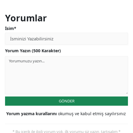
Yorumlar
İsim*
Yorum Yazın (500 Karakter)
GÖNDER
Yorum yazma kurallarını
okumuş ve kabul etmiş sayılırsınız
* Bu içerik ile ilgili yorum yok, ilk yorumu siz yazın, tartışalım *