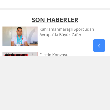
SON HABERLER
Kahramanmaraşlı Sporcudan
Avrupa'da Büyük Zafer
Filistin Konvoyu
Kahramanmaraş'tan Dualarla
Uğurlanacak
Afşinspor’dan Çifte Transfer Hamlesi
Cumhurbaşkanı Erdoğan'dan