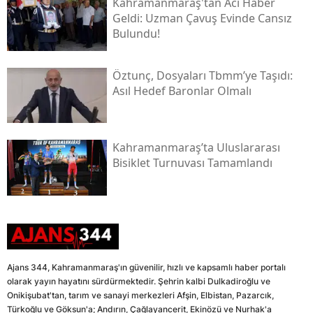
Kahramanmaraş'tan Acı Haber
Geldi: Uzman Çavuş Evinde Cansız
Bulundu!
Öztunç, Dosyaları Tbmm’ye Taşıdı:
Asıl Hedef Baronlar Olmalı
Kahramanmaraş’ta Uluslararası
Bisiklet Turnuvası Tamamlandı
Ajans 344, Kahramanmaraş'ın güvenilir, hızlı ve kapsamlı haber portalı
olarak yayın hayatını sürdürmektedir. Şehrin kalbi Dulkadiroğlu ve
Onikişubat'tan, tarım ve sanayi merkezleri Afşin, Elbistan, Pazarcık,
Türkoğlu ve Göksun'a; Andırın, Çağlayancerit, Ekinözü ve Nurhak'a