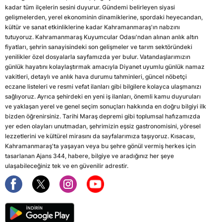
kadar tüm ilçelerin sesini duyurur. Gündemi belirleyen siyasi
gelişmelerden, yerel ekonominin dinamiklerine, spordaki heyecandan,
kültür ve sanat etkinliklerine kadar Kahramanmaraş'ın nabzını
tutuyoruz. Kahramanmaraş Kuyumcular Odası'ndan alınan anlık altın
fiyatları, şehrin sanayisindeki son gelişmeler ve tarım sektöründeki
yenilikler özel dosyalarla sayfamızda yer bulur. Vatandaşlarımızın
günlük hayatını kolaylaştırmak amacıyla Diyanet uyumlu günlük namaz
vakitleri, detaylı ve anlık hava durumu tahminleri, güncel nöbetçi
eczane listeleri ve resmi vefat ilanları gibi bilgilere kolayca ulaşmanızı
sağlıyoruz. Ayrıca şehirdeki en yeni iş ilanları, önemli kamu duyuruları
ve yaklaşan yerel ve genel seçim sonuçları hakkında en doğru bilgiyi ilk
bizden öğrenirsiniz. Tarihi Maraş depremi gibi toplumsal hafızamızda
yer eden olayları unutmadan, şehrimizin eşsiz gastronomisini, yöresel
lezzetlerini ve kültürel mirasını da sayfalarımıza taşıyoruz. Kısacası,
Kahramanmaraş'ta yaşayan veya bu şehre gönül vermiş herkes için
tasarlanan Ajans 344, habere, bilgiye ve aradığınız her şeye
ulaşabileceğiniz tek ve en güvenilir adrestir.