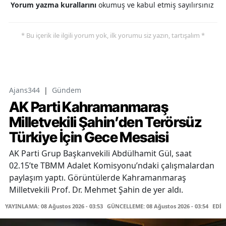
Yorum yazma kurallarını
okumuş ve kabul etmiş sayılırsınız
* Bu içerik ile ilgili yorum yok, ilk yorumu siz yazın, tartışalım *
Ajans344
|
Gündem
AK Parti Kahramanmaraş
Milletvekili Şahin’den Terörsüz
Türkiye İçin Gece Mesaisi
AK Parti Grup Başkanvekili Abdülhamit Gül, saat
02.15’te TBMM Adalet Komisyonu’ndaki çalışmalardan
paylaşım yaptı. Görüntülerde Kahramanmaraş
Milletvekili Prof. Dr. Mehmet Şahin de yer aldı.
YAYINLAMA: 08 Ağustos 2026 - 03:53
GÜNCELLEME: 08 Ağustos 2026 - 03:54
EDİT