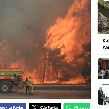
Ka
Ya
book'ta Paylaş
X'de Paylaş
Whatsapp'tan Gönde