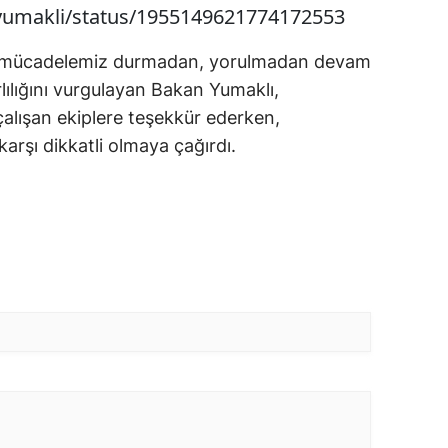
myumakli/status/1955149621774172553
in mücadelemiz durmadan, yorulmadan devam
lılığını vurgulayan Bakan Yumaklı,
alışan ekiplere teşekkür ederken,
karşı dikkatli olmaya çağırdı.