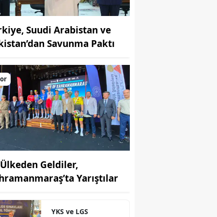
rkiye, Suudi Arabistan ve
kistan’dan Savunma Paktı
or
 Ülkeden Geldiler,
hramanmaraş’ta Yarıştılar
YKS ve LGS