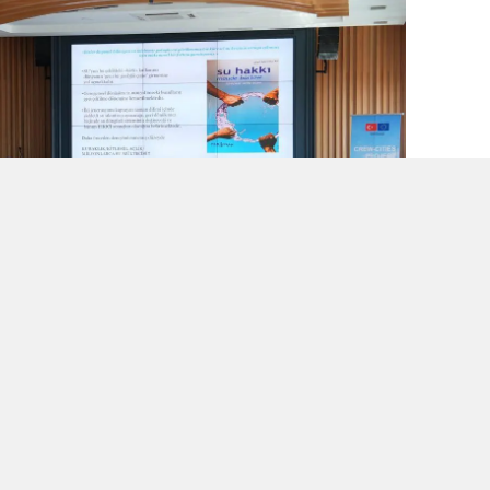
vil toplum kuruluşları ve ilgili paydaşların
ıda, su kaynaklarının korunması ve tarımsal