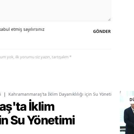
abul etmiş sayılırsınız
GÖNDER
yorum yok, ilk yorumu siz yazın, tartışalım *
i
|
Kahramanmaraş'ta İklim Dayanıklılığı için Su Yönetimi Toplantı
D
ş'ta İklim
çin Su Yönetimi