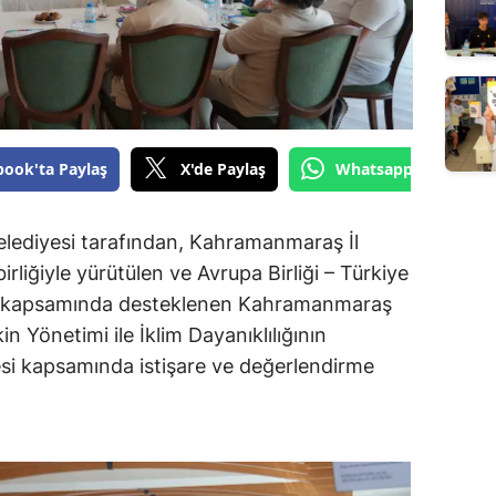
book'ta Paylaş
X'de Paylaş
Whatsapp'tan Gönde
ediyesi tarafından, Kahramanmaraş İl
liğiyle yürütülen ve Avrupa Birliği – Türkiye
amı kapsamında desteklenen Kahramanmaraş
n Yönetimi ile İklim Dayanıklılığının
esi kapsamında istişare ve değerlendirme