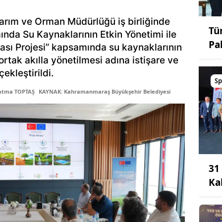
Tarım ve Orman Müdürlüğü iş birliğinde
Tü
mında Su Kaynaklarının Etkin Yönetimi ile
Pa
lması Projesi” kapsamında su kaynaklarının
ortak akılla yönetilmesi adına istişare ve
ekleştirildi.
Sp
Fatma TOPTAŞ
KAYNAK: Kahramanmaraş Büyükşehir Belediyesi
31
Ka