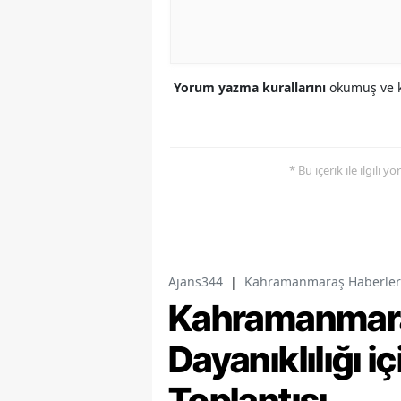
Yorum yazma kurallarını
okumuş ve k
* Bu içerik ile ilgili 
Ajans344
|
Kahramanmaraş Haberler
Kahramanmara
Dayanıklılığı i
Toplantısı