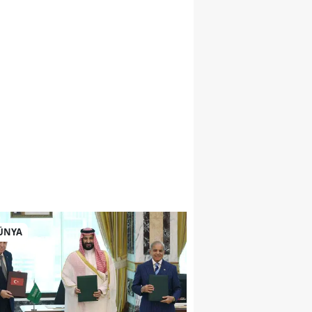
sı
ÜNYA