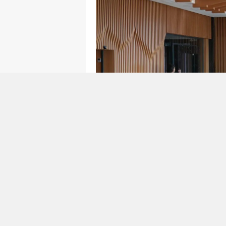
Kamu kurumları, üniversiteler, si
katılımıyla düzenlenen toplant