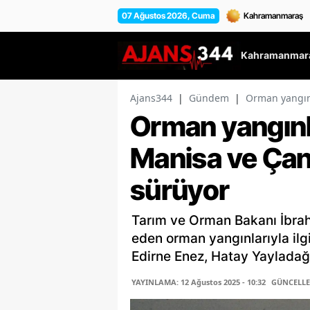
07 Ağustos 2026, Cuma
Kahramanmara
Ajans344
|
Gündem
|
Orman yangın
Orman yangınl
Manisa ve Ça
sürüyor
Tarım ve Orman Bakanı İbra
eden orman yangınlarıyla ilg
Edirne Enez, Hatay Yayladağ.
YAYINLAMA: 12 Ağustos 2025 - 10:32
GÜNCELLEM