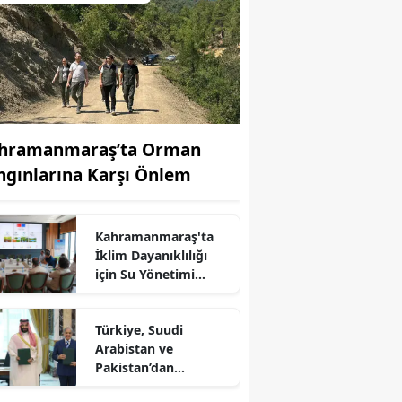
hramanmaraş’ta Orman
ngınlarına Karşı Önlem
Kahramanmaraş'ta
İklim Dayanıklılığı
için Su Yönetimi
Toplantısı
Türkiye, Suudi
Arabistan ve
Pakistan’dan
Savunma Paktı
r