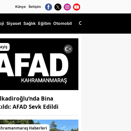
Künye
İletişim
oji
Siyaset
Sağlık
Eğitim
Otomobil
ayiş
lkadiroğlu’nda Bina
kıldı: AFAD Sevk Edildi
ahramanmaraş Haberleri