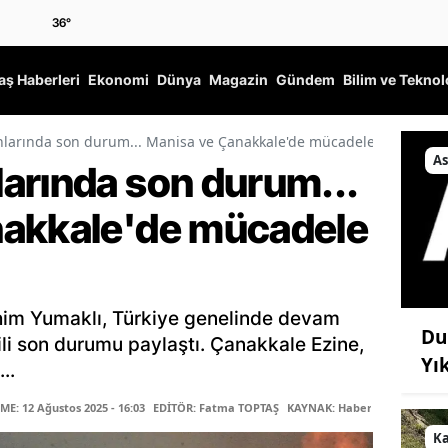
36
°
ş Haberleri
Ekonomi
Dünya
Magazin
Gündem
Bilim ve Teknol
larında son durum... Manisa ve Çanakkale'de mücadele sürüyor
As
arında son durum...
nakkale'de mücadele
him Yumaklı, Türkiye genelinde devam
Du
ili son durumu paylaştı. Çanakkale Ezine,
Yı
..
E: 12 Ağustos 2025 - 16:03
EDİTÖR: Fatma TOPTAŞ
KAYNAK: Haber Merkezi
K