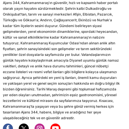
Ajans 344, Kahramanmaraş'ın güvenilir, hızlı ve kapsamlı haber portalı
olarak yayın hayatını sürdürmektedir. Şehrin kalbi Dulkadiroğlu ve
Onikişubat'tan, tarım ve sanayi merkezleri Afşin, Elbistan, Pazarcık,
Türkoğlu ve Göksun'a; Andırın, Çağlayancerit, Ekinözü ve Nurhak'a
kadar tüm ilçelerin sesini duyurur. Gündemi belirleyen siyasi
gelişmelerden, yerel ekonominin dinamiklerine, spordaki heyecandan,
kültür ve sanat etkinliklerine kadar Kahramanmaraş'ın nabzını
tutuyoruz. Kahramanmaraş Kuyumcular Odası'ndan alınan anlık altın
fiyatları, şehrin sanayisindeki son gelişmeler ve tarım sektöründeki
yenilikler özel dosyalarla sayfamızda yer bulur. Vatandaşlarımızın
günlük hayatını kolaylaştırmak amacıyla Diyanet uyumlu günlük namaz
vakitleri, detaylı ve anlık hava durumu tahminleri, güncel nöbetçi
eczane listeleri ve resmi vefat ilanları gibi bilgilere kolayca ulaşmanızı
sağlıyoruz. Ayrıca şehirdeki en yeni iş ilanları, önemli kamu duyuruları
ve yaklaşan yerel ve genel seçim sonuçları hakkında en doğru bilgiyi ilk
bizden öğrenirsiniz. Tarihi Maraş depremi gibi toplumsal hafızamızda
yer eden olayları unutmadan, şehrimizin eşsiz gastronomisini, yöresel
lezzetlerini ve kültürel mirasını da sayfalarımıza taşıyoruz. Kısacası,
Kahramanmaraş'ta yaşayan veya bu şehre gönül vermiş herkes için
tasarlanan Ajans 344, habere, bilgiye ve aradığınız her şeye
ulaşabileceğiniz tek ve en güvenilir adrestir.