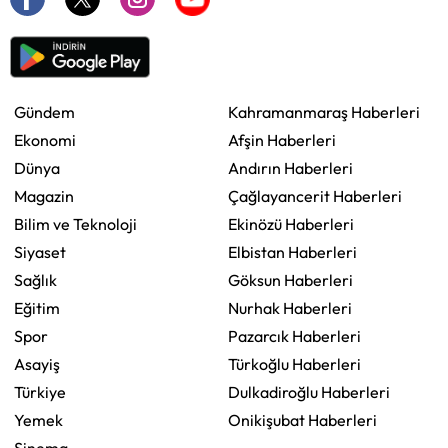
Gündem
Kahramanmaraş Haberleri
Ekonomi
Afşin Haberleri
Dünya
Andırın Haberleri
Magazin
Çağlayancerit Haberleri
Bilim ve Teknoloji
Ekinözü Haberleri
Siyaset
Elbistan Haberleri
Sağlık
Göksun Haberleri
Eğitim
Nurhak Haberleri
Spor
Pazarcık Haberleri
Asayiş
Türkoğlu Haberleri
Türkiye
Dulkadiroğlu Haberleri
Yemek
Onikişubat Haberleri
Sinema