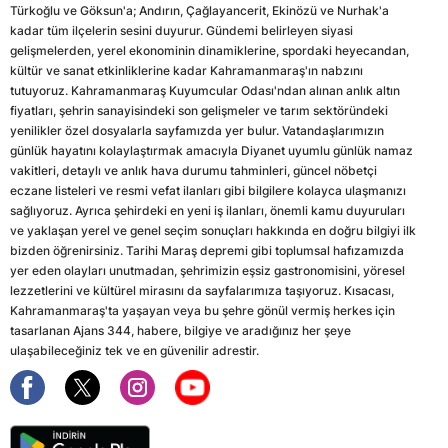
Türkoğlu ve Göksun'a; Andırın, Çağlayancerit, Ekinözü ve Nurhak'a
kadar tüm ilçelerin sesini duyurur. Gündemi belirleyen siyasi
gelişmelerden, yerel ekonominin dinamiklerine, spordaki heyecandan,
kültür ve sanat etkinliklerine kadar Kahramanmaraş'ın nabzını
tutuyoruz. Kahramanmaraş Kuyumcular Odası'ndan alınan anlık altın
fiyatları, şehrin sanayisindeki son gelişmeler ve tarım sektöründeki
yenilikler özel dosyalarla sayfamızda yer bulur. Vatandaşlarımızın
günlük hayatını kolaylaştırmak amacıyla Diyanet uyumlu günlük namaz
vakitleri, detaylı ve anlık hava durumu tahminleri, güncel nöbetçi
eczane listeleri ve resmi vefat ilanları gibi bilgilere kolayca ulaşmanızı
sağlıyoruz. Ayrıca şehirdeki en yeni iş ilanları, önemli kamu duyuruları
ve yaklaşan yerel ve genel seçim sonuçları hakkında en doğru bilgiyi ilk
bizden öğrenirsiniz. Tarihi Maraş depremi gibi toplumsal hafızamızda
yer eden olayları unutmadan, şehrimizin eşsiz gastronomisini, yöresel
lezzetlerini ve kültürel mirasını da sayfalarımıza taşıyoruz. Kısacası,
Kahramanmaraş'ta yaşayan veya bu şehre gönül vermiş herkes için
tasarlanan Ajans 344, habere, bilgiye ve aradığınız her şeye
ulaşabileceğiniz tek ve en güvenilir adrestir.