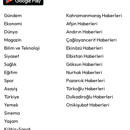
Gündem
Kahramanmaraş Haberleri
Ekonomi
Afşin Haberleri
Dünya
Andırın Haberleri
Magazin
Çağlayancerit Haberleri
Bilim ve Teknoloji
Ekinözü Haberleri
Siyaset
Elbistan Haberleri
Sağlık
Göksun Haberleri
Eğitim
Nurhak Haberleri
Spor
Pazarcık Haberleri
Asayiş
Türkoğlu Haberleri
Türkiye
Dulkadiroğlu Haberleri
Yemek
Onikişubat Haberleri
Sinema
Yaşam
Kültür-Sanat