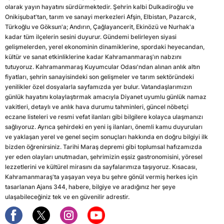
olarak yayın hayatını sürdürmektedir. Şehrin kalbi Dulkadiroğlu ve
Onikişubat'tan, tarım ve sanayi merkezleri Afşin, Elbistan, Pazarcık,
Türkoğlu ve Göksun'a; Andırın, Çağlayancerit, Ekinözü ve Nurhak'a
kadar tüm ilçelerin sesini duyurur. Gündemi belirleyen siyasi
gelişmelerden, yerel ekonominin dinamiklerine, spordaki heyecandan,
kültür ve sanat etkinliklerine kadar Kahramanmaraş'ın nabzını
tutuyoruz. Kahramanmaraş Kuyumcular Odası'ndan alınan anlık altın
fiyatları, şehrin sanayisindeki son gelişmeler ve tarım sektöründeki
yenilikler özel dosyalarla sayfamızda yer bulur. Vatandaşlarımızın
günlük hayatını kolaylaştırmak amacıyla Diyanet uyumlu günlük namaz
vakitleri, detaylı ve anlık hava durumu tahminleri, güncel nöbetçi
eczane listeleri ve resmi vefat ilanları gibi bilgilere kolayca ulaşmanızı
sağlıyoruz. Ayrıca şehirdeki en yeni iş ilanları, önemli kamu duyuruları
ve yaklaşan yerel ve genel seçim sonuçları hakkında en doğru bilgiyi ilk
bizden öğrenirsiniz. Tarihi Maraş depremi gibi toplumsal hafızamızda
yer eden olayları unutmadan, şehrimizin eşsiz gastronomisini, yöresel
lezzetlerini ve kültürel mirasını da sayfalarımıza taşıyoruz. Kısacası,
Kahramanmaraş'ta yaşayan veya bu şehre gönül vermiş herkes için
tasarlanan Ajans 344, habere, bilgiye ve aradığınız her şeye
ulaşabileceğiniz tek ve en güvenilir adrestir.