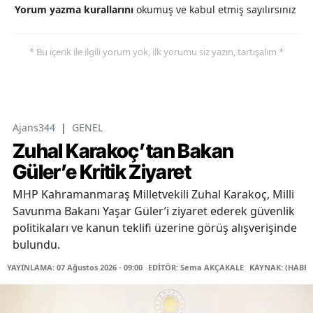
Yorum yazma kurallarını
okumuş ve kabul etmiş sayılırsınız
* Bu içerik ile ilgili yorum yok, ilk yorumu siz yazın, tartışalım *
Ajans344
|
GENEL
Zuhal Karakoç’tan Bakan
Güler’e Kritik Ziyaret
MHP Kahramanmaraş Milletvekili Zuhal Karakoç, Milli
Savunma Bakanı Yaşar Güler’i ziyaret ederek güvenlik
politikaları ve kanun teklifi üzerine görüş alışverişinde
bulundu.
YAYINLAMA: 07 Ağustos 2026 - 09:00
EDİTÖR: Sema AKÇAKALE
KAYNAK: (HABER