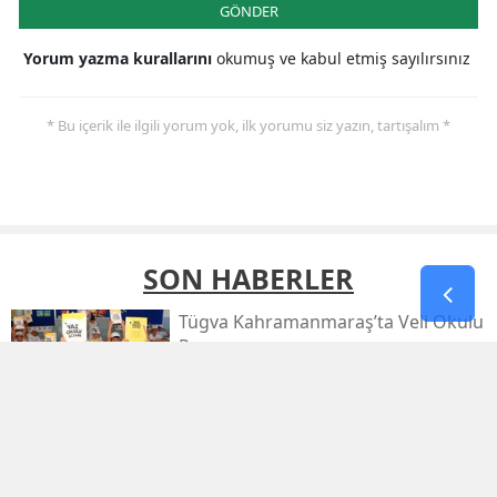
GÖNDER
Yorum yazma kurallarını
okumuş ve kabul etmiş sayılırsınız
* Bu içerik ile ilgili yorum yok, ilk yorumu siz yazın, tartışalım *
SON HABERLER
Tügva Kahramanmaraş’ta Veli Okulu
Programı
Deaş’a Dev Operasyon: 30 İlde 104
Şüpheli Yakalandı