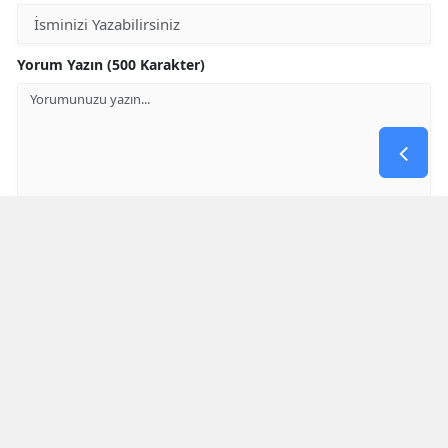
Yorum Yazın (500 Karakter)
GÖNDER
Yorum yazma kurallarını
okumuş ve kabul etmiş sayılırsınız
* Bu içerik ile ilgili yorum yok, ilk yorumu siz yazın, tartışalım *