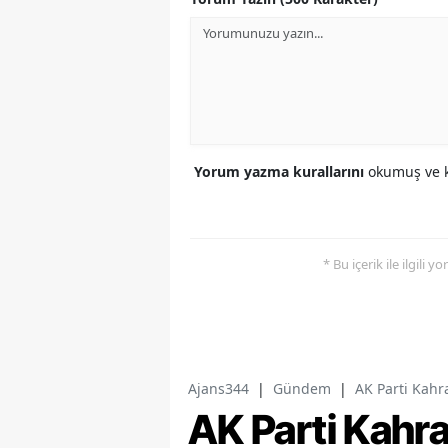
Yorum yazma kurallarını
okumuş ve k
* Bu içerik ile ilgili 
Ajans344
|
Gündem
|
AK Parti Kahr
AK Parti Kah