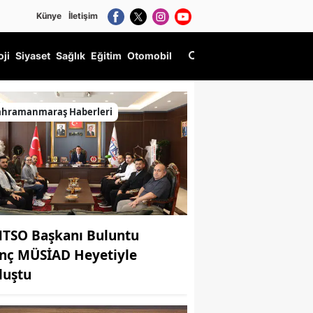
Künye
İletişim
oji
Siyaset
Sağlık
Eğitim
Otomobil
ahramanmaraş Haberleri
TSO Başkanı Buluntu
nç MÜSİAD Heyetiyle
luştu