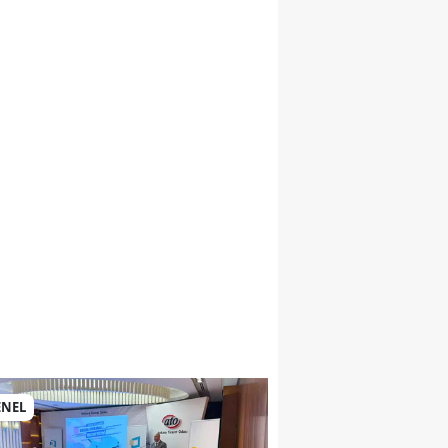
si
ENEL