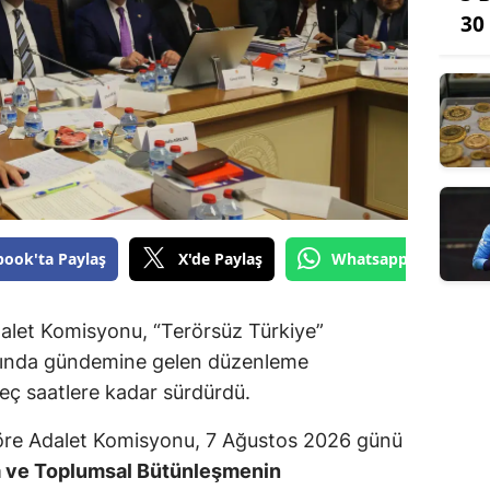
30
book'ta Paylaş
X'de Paylaş
Whatsapp'tan Gönde
dalet Komisyonu, “Terörsüz Türkiye”
mında gündemine gelen düzenleme
geç saatlere kadar sürdürdü.
re Adalet Komisyonu, 7 Ağustos 2026 günü
a ve Toplumsal Bütünleşmenin