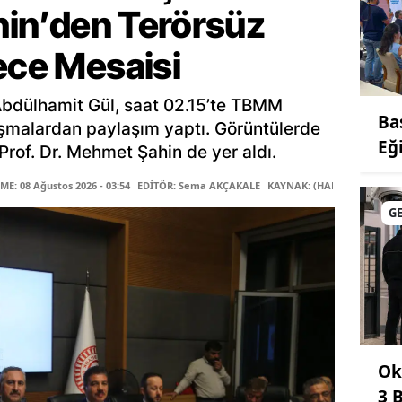
ahin’den Terörsüz
ece Mesaisi
Abdülhamit Gül, saat 02.15’te TBMM
Ba
şmalardan paylaşım yaptı. Görüntülerde
Eğ
rof. Dr. Mehmet Şahin de yer aldı.
E: 08 Ağustos 2026 - 03:54
EDİTÖR: Sema AKÇAKALE
KAYNAK: (HABER MERKEZİ)
G
Ok
3 