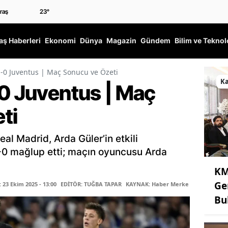
23
°
ş Haberleri
Ekonomi
Dünya
Magazin
Gündem
Bilim ve Teknol
-0 Juventus | Maç Sonucu ve Özeti
K
-0 Juventus | Maç
ti
al Madrid, Arda Güler’in etkili
-0 mağlup etti; maçın oyuncusu Arda
KM
Ge
23 Ekim 2025 - 13:00
EDİTÖR: TUĞBA TAPAR
KAYNAK: Haber Merkezi
Bu