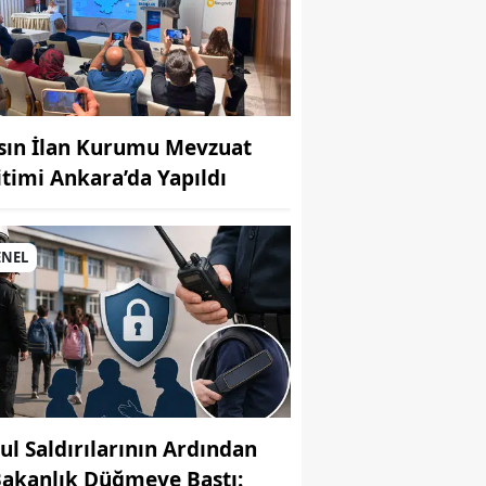
sın İlan Kurumu Mevzuat
itimi Ankara’da Yapıldı
MUHABİR: Elife Karaarslan
ENEL
ul Saldırılarının Ardından
Bakanlık Düğmeye Bastı: