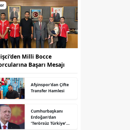
or
rişci’den Milli Bocce
orcularına Başarı Mesajı
Afşinspor’dan Çifte
Transfer Hamlesi
r
Cumhurbaşkanı
Erdoğan'dan
'Terörsüz Türkiye'
mesajı