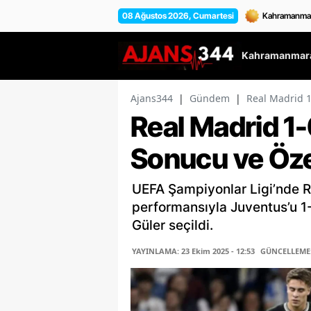
08 Ağustos 2026, Cumartesi
Kahramanmara
Ajans344
|
Gündem
|
Real Madrid 1
Real Madrid 1
Sonucu ve Öze
UEFA Şampiyonlar Ligi’nde Re
performansıyla Juventus’u 1
Güler seçildi.
YAYINLAMA: 23 Ekim 2025 - 12:53
GÜNCELLEME: 