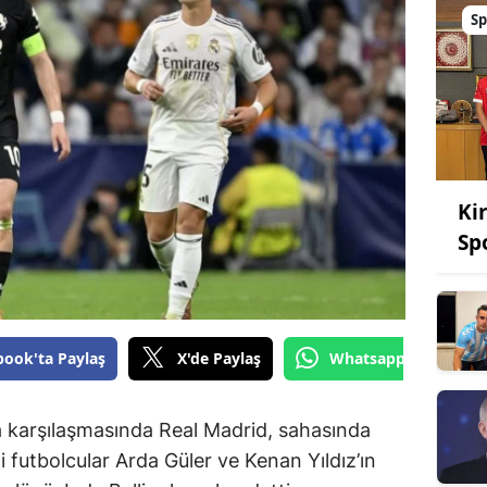
Sp
Ki
Sp
book'ta Paylaş
X'de Paylaş
Whatsapp'tan Gönde
a karşılaşmasında Real Madrid, sahasında
i futbolcular Arda Güler ve Kenan Yıldız’ın