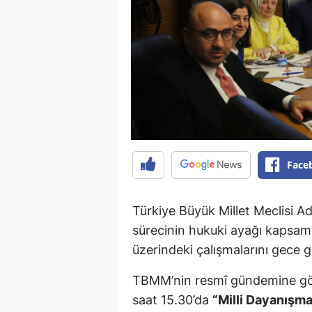
Face
Türkiye Büyük Millet Meclisi A
sürecinin hukuki ayağı kapsa
üzerindeki çalışmalarını gece 
TBMM’nin resmî gündemine gö
saat 15.30’da
“Milli Dayanışm