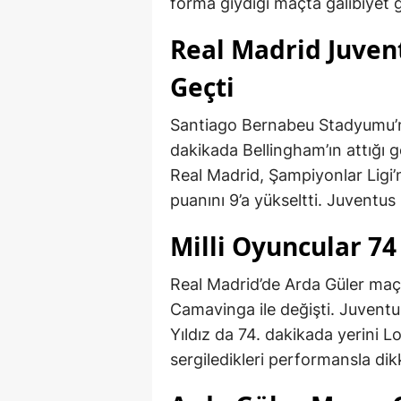
forma giydiği maçta galibiyet 
Real Madrid Juvent
Geçti
Santiago Bernabeu Stadyumu’n
dakikada Bellingham’ın attığı g
Real Madrid, Şampiyonlar Ligi’n
puanını 9’a yükseltti. Juventus
Milli Oyuncular 7
Real Madrid’de Arda Güler maça
Camavinga ile değişti. Juvent
Yıldız da 74. dakikada yerini L
sergiledikleri performansla dik