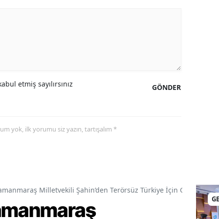
abul etmiş sayılırsınız
GÖNDER
yorum yok, ilk yorumu siz yazın, tartışalım *
amanmaraş Milletvekili Şahin’den Terörsüz Türkiye İçin Gece Mesai
G
ramanmaraş