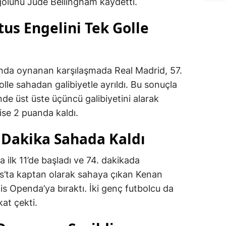
golünü Jude Bellingham kaydetti.
us Engelini Tek Golle
da oynanan karşılaşmada Real Madrid, 57.
olle sahadan galibiyetle ayrıldı. Bu sonuçla
de üst üste üçüncü galibiyetini alarak
 ise 2 puanda kaldı.
4 Dakika Sahada Kaldı
 ilk 11’de başladı ve 74. dakikada
us’ta kaptan olarak sahaya çıkan Kenan
ois Openda’ya bıraktı. İki genç futbolcu da
kat çekti.