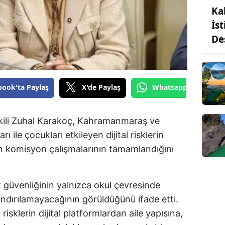
Ka
İs
De
book'ta Paylaş
X'de Paylaş
Whatsapp'tan Gönde
ili Zuhal Karakoç, Kahramanmaraş ve
ı ile çocukları etkileyen dijital risklerin
en komisyon çalışmalarının tamamlandığını
güvenliğinin yalnızca okul çevresinde
rlandırılamayacağının görüldüğünü ifade etti.
risklerin dijital platformlardan aile yapısına,