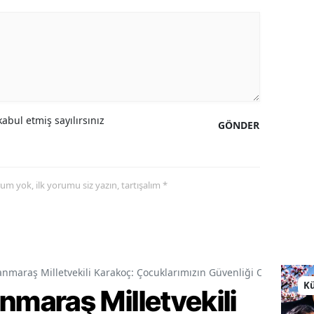
abul etmiş sayılırsınız
GÖNDER
yorum yok, ilk yorumu siz yazın, tartışalım *
araş Milletvekili Karakoç: Çocuklarımızın Güvenliği Ortak Vazif
Kü
araş Milletvekili