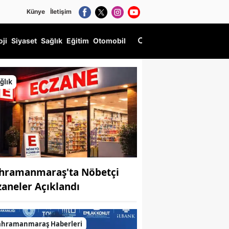
Künye
İletişim
oji
Siyaset
Sağlık
Eğitim
Otomobil
ğlık
hramanmaraş'ta Nöbetçi
zaneler Açıklandı
ahramanmaraş Haberleri