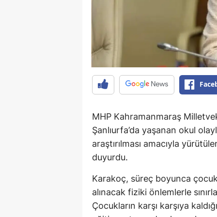
Face
MHP Kahramanmaraş Milletvek
Şanlıurfa’da yaşanan okul olaylar
araştırılması amacıyla yürütül
duyurdu.
Karakoç, süreç boyunca çocuk 
alınacak fiziki önlemlerle sını
Çocukların karşı karşıya kaldığı 