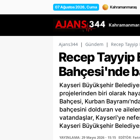
07 Ağustos 2026, Cuma
Kahramanmara
Ajans344
|
Gündem
|
Recep Tayyip
Recep Tayyip 
Bahçesi'nde 
Kayseri Büyükşehir Belediye
projelerinden biri olarak ha
Bahçesi, Kurban Bayramı'nda 
bahçesini dolduran ve aileleri
vatandaşlar, Kayseri'ye nefe
Kayseri Büyükşehir Belediyesi'
YAYINLAMA: 29 Mayıs 2026 - 15:15
EDİTÖR: Fa