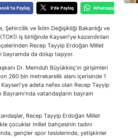
book'ta Paylaş
X'de Paylaş
Whatsapp'tan Gönde
 Şehircilik ve İklim Değişikliği Bakanlığı ve
(TOKİ) iş birliğinde Kayseri'ye kazandırılan
ahçelerinden Recep Tayyip Erdoğan Millet
i bayramda da dolup taşıyor.
şkanı Dr. Memduh Büyükkılıç'ın girişimleri
yon 260 bin metrekarelik alanı içerisinde 1
le Kayseri'ye adeta nefes olan Recep Tayyip
an Bayramı'nda vatandaşların bayram
vatandaşlar, Recep Tayyip Erdoğan Millet
kle çocuklar millet bahçesinin tadını
ında, gençler spor tesislerinde, yetişkinler