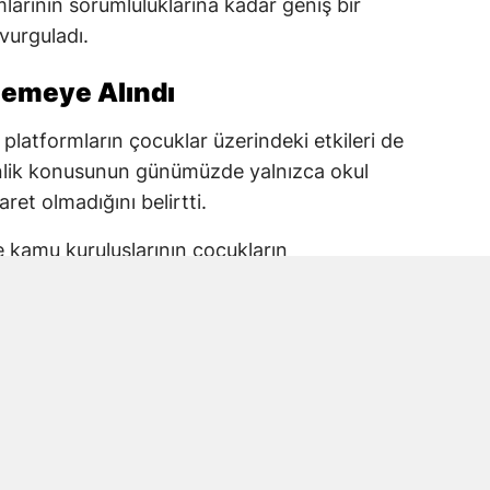
arının sorumluluklarına kadar geniş bir
 vurguladı.
elemeye Alındı
 platformların çocuklar üzerindeki etkileri de
enlik konusunun günümüzde yalnızca okul
aret olmadığını belirtti.
ve kamu kuruluşlarının çocukların
 taşıdığını ifade eden Karakoç, alınacak
 planlanması gerektiğine dikkat çekti.
kul Saldırısına Vurgu
anmaraş’ta yaşanan okul saldırısında
la Kara ve öğrencileri de andı.