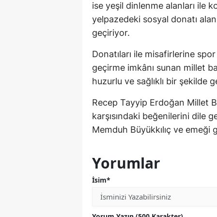
ise yeşil dinlenme alanları ile k
yelpazedeki sosyal donatı alanl
geçiriyor.
Donatıları ile misafirlerine spo
geçirme imkânı sunan millet b
huzurlu ve sağlıklı bir şekilde 
Recep Tayyip Erdoğan Millet Ba
karşısındaki beğenilerini dile 
Memduh Büyükkılıç ve emeği geç
Yorumlar
İsim*
Yorum Yazın (500 Karakter)