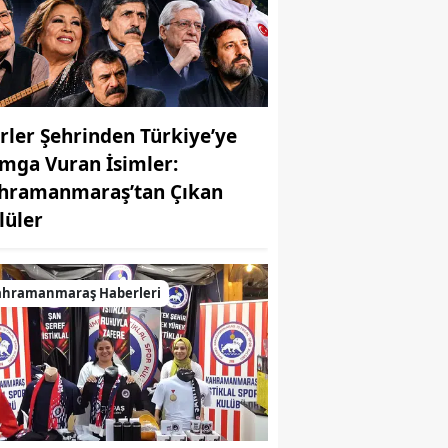
irler Şehrinden Türkiye’ye
mga Vuran İsimler:
hramanmaraş’tan Çıkan
MUHABİR: Elife Karaarslan
lüler
ahramanmaraş Haberleri