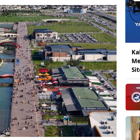
Ka
Me
Sit