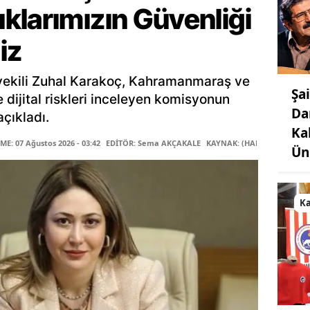
klarımızın Güvenliği
iz
ekili Zuhal Karakoç, Kahramanmaraş ve
Şa
le dijital riskleri inceleyen komisyonun
Da
çıkladı.
Ka
E: 07 Ağustos 2026 - 03:42
EDİTÖR: Sema AKÇAKALE
KAYNAK: (HABER MERKEZİ)
Ün
K