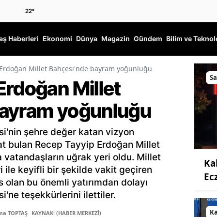
22
°
ş Haberleri
Ekonomi
Dünya
Magazin
Gündem
Bilim ve Teknol
 Erdoğan Millet Bahçesi'nde bayram yoğunluğu
Sa
Erdoğan Millet
bayram yoğunluğu
si'nin şehre değer katan vizyon
yat bulan Recep Tayyip Erdoğan Millet
vatandaşların uğrak yeri oldu. Millet
Ka
 ile keyifli bir şekilde vakit geçiren
Ec
s olan bu önemli yatırımdan dolayı
ne teşekkürlerini ilettiler.
K
tma TOPTAŞ
KAYNAK: (HABER MERKEZİ)