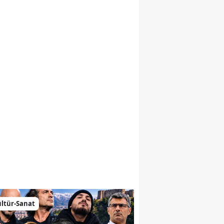
emiz
ltür-Sanat