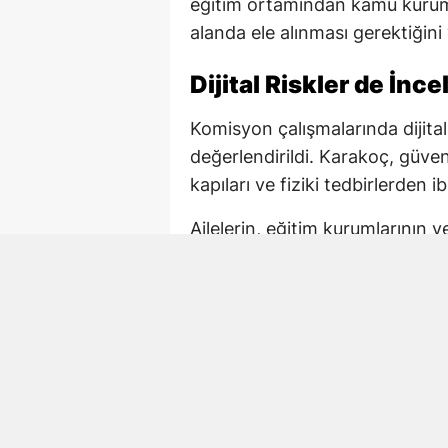
eğitim ortamından kamu kuruml
alanda ele alınması gerektiğini
Dijital Riskler de İnc
Komisyon çalışmalarında dijital
değerlendirildi. Karakoç, güv
kapıları ve fiziki tedbirlerden ib
Ailelerin, eğitim kurumlarının 
korunmasında ortak sorumluluk
önlemlerin çok boyutlu şekilde
Kahramanmaraş’taki O
Karakoç, açıklamasında Kahram
hayatını kaybeden öğretmen Ay