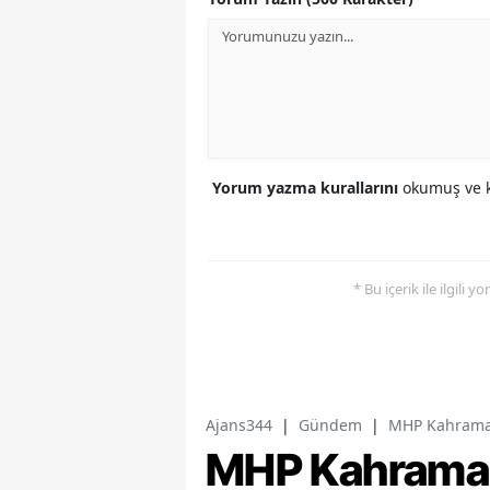
Yorum yazma kurallarını
okumuş ve k
* Bu içerik ile ilgili 
Ajans344
|
Gündem
|
MHP Kahramanm
MHP Kahramanm