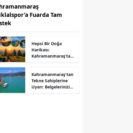
hramanmaraş
tiklalspor’a Fuarda Tam
stek
Hepsi Bir Doğa
Harikası:
r
Kahramanmaraş’ta
Kamp ve Piknik
Yapılabilecek En
Kahramanmaraş'tan
Güzel Alanlar
Tekne Sahiplerine
Uyarı: Belgelerinizi
Kontrol Edin!