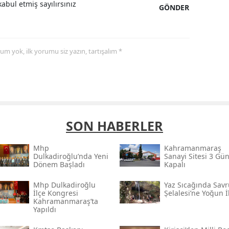
abul etmiş sayılırsınız
GÖNDER
yorum yok, ilk yorumu siz yazın, tartışalım *
SON HABERLER
Mhp
Kahramanmaraş
Dulkadiroğlu’nda Yeni
Sanayi Sitesi 3 Gü
Dönem Başladı
Kapalı
Mhp Dulkadiroğlu
Yaz Sıcağında Savr
İlçe Kongresi
Şelalesi’ne Yoğun İ
Kahramanmaraş’ta
Yapıldı