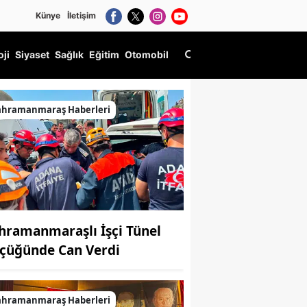
Künye
İletişim
oji
Siyaset
Sağlık
Eğitim
Otomobil
ahramanmaraş Haberleri
hramanmaraşlı İşçi Tünel
çüğünde Can Verdi
ahramanmaraş Haberleri