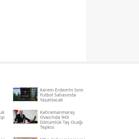
Kerem Erdem’in İsmi
n
Futbol Sahasında
Yaşatılacak
uk
Kahramanmaraş
lgi
Ovası’nda 943
Dönümlük Taş Ocağı
Tepkisi