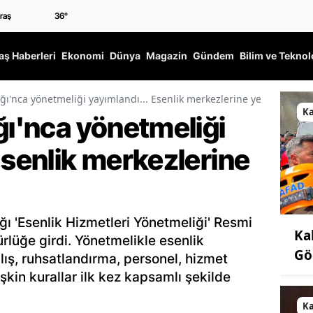
36
°
ş Haberleri
Ekonomi
Dünya
Magazin
Gündem
Bilim ve Teknol
ığı'nca yönetmeliği yayımlandı... Esenlik merkezlerine yeni dönem
K
ğı'nca yönetmeliği
Esenlik merkezlerine
ığı 'Esenlik Hizmetleri Yönetmeliği' Resmi
Ka
lüğe girdi. Yönetmelikle esenlik
Gö
ılış, ruhsatlandırma, personel, hizmet
işkin kurallar ilk kez kapsamlı şekilde
K