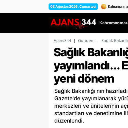
08 Ağustos 2026, Cumartesi
Kahramanmara
Ajans344
|
Gündem
|
Sağlık Bakanl
Sağlık Bakanlı
yayımlandı... 
yeni dönem
Sağlık Bakanlığı'nın hazırlad
Gazete'de yayımlanarak yürür
merkezleri ve ünitelerinin aç
standartları ve denetimine il
düzenlendi.