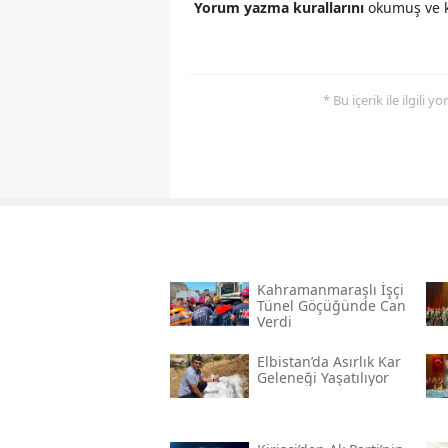
Yorum yazma kurallarını
okumuş ve k
* Bu içerik ile ilgili 
Kahramanmaraşlı İşçi
Tünel Göçüğünde Can
Verdi
Elbistan’da Asırlık Kar
Geleneği Yaşatılıyor