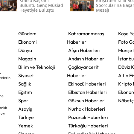
Kmtso Başkanı
Kirişci’den Milli Bo
Buluntu Genç Müsi̇ad
Sporcularına Başar
Heyetiyle Buluştu
Mesajı
Gündem
Kahramanmaraş
Köşe Ya
Ekonomi
Haberleri
Foto Ga
Dünya
Afşin Haberleri
Manşet
Magazin
Andırın Haberleri
İstanbu
Bilim ve Teknoloji
Çağlayancerit
Döviz K
,
Siyaset
Haberleri
Altın Fi
çelerin
Sağlık
Ekinözü Haberleri
Kripto 
Eğitim
Elbistan Haberleri
Ekonom
ine
Spor
Göksun Haberleri
Nöbetç
nlık
Asayiş
Nurhak Haberleri
 ve
Türkiye
Pazarcık Haberleri
Yemek
Türkoğlu Haberleri
u