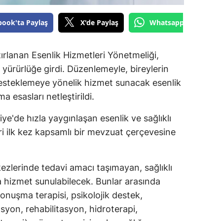
book'ta Paylaş
X'de Paylaş
Whatsapp'tan Gönde
ırlanan Esenlik Hizmetleri Yönetmeliği,
ürürlüğe girdi. Düzenlemeyle, bireylerin
ı desteklemeye yönelik hizmet sunacak esenlik
a esasları netleştirildi.
iye'de hızla yaygınlaşan esenlik ve sağlıklı
ri ilk kez kapsamlı bir mevzuat çerçevesine
zlerinde tedavi amacı taşımayan, sağlıklı
 hizmet sunulabilecek. Bunlar arasında
konuşma terapisi, psikolojik destek,
yon, rehabilitasyon, hidroterapi,