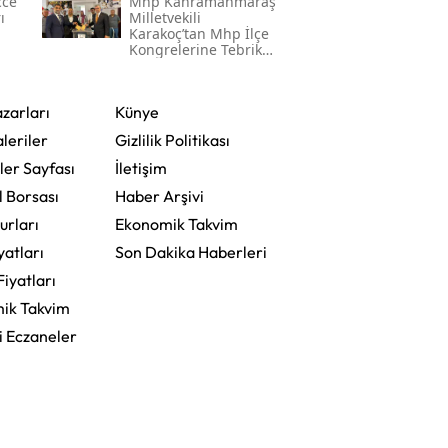
cce
Mhp Kahramanmaraş
ı
Milletvekili
Karakoç’tan Mhp İlçe
Kongrelerine Tebrik
Mesajı
zarları
Künye
leriler
Gizlilik Politikası
ler Sayfası
İletişim
l Borsası
Haber Arşivi
urları
Ekonomik Takvim
yatları
Son Dakika Haberleri
Fiyatları
ik Takvim
i Eczaneler