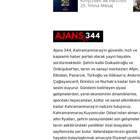
Kirişci’den Ak Parti’nin
25. Yılına Mesaj
Ajans 344, Kahramanmaraş'ın güvenilir, hızlı ve
kapsamlı haber portalı olarak yayın hayatını
sürdürmektedir. Şehrin kalbi Dulkadiroğlu ve
Onikişubat'tan, tarım ve sanayi merkezleri Afşin,
Elbistan, Pazarcık, Türkoğlu ve Göksun'a; Andırın
Çağlayancerit, Ekinözü ve Nurhak'a kadar tüm il
sesini duyurur. Gündemi belirleyen siyasi
gelişmelerden, yerel ekonominin dinamiklerine,
spordaki heyecandan, kültür ve sanat etkinlikler
kadar Kahramanmaraş'ın nabzını tutuyoruz.
Kahramanmaraş Kuyumcular Odası'ndan alınan a
altın fiyatları, şehrin sanayisindeki son gelişmeler
tarım sektöründeki yenilikler özel dosyalarla
sayfamızda yer bulur. Vatandaşlarımızın günlük
hayatını kolaylaştırmak amacıyla Diyanet uyuml