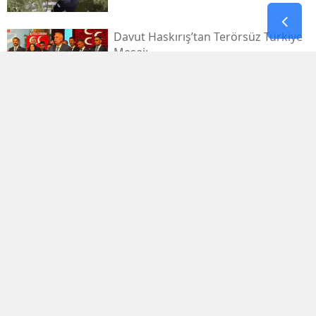
Davut Haskırış’tan Terörsüz Türkiye
Mesajı
Kahramanmaraşlı İşçi Tünel
Göçüğünde Can Verdi
Mhp Dulkadiroğlu’nda Yeni Dönem
Başladı
Kahramanmaraş Sanayi Sitesi 3 Gün
Kapalı