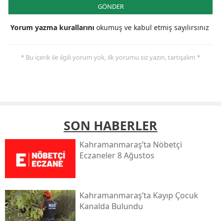
GÖNDER
Yorum yazma kurallarını
okumuş ve kabul etmiş sayılırsınız
* Bu içerik ile ilgili yorum yok, ilk yorumu siz yazın, tartışalım *
SON HABERLER
Kahramanmaraş’ta Nöbetçi
Eczaneler 8 Ağustos
Kahramanmaraş’ta Kayıp Çocuk
Kanalda Bulundu