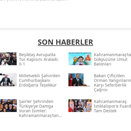
SON HABERLER
Beşiktaş Avrupa’da
Kahramanmaraş’ta
Tur Kapısını Araladı:
Gökyüzüne Umut
0-1
Balonları
Milletvekili Şahin’den
Bakan Çiftçi’den
Cumhurbaşkanı
Orman Yangınları
Erdoğan’a Teşekkür
Karşı Seferberlik
Çağrısı
Şairler Şehrinden
Kahramanmaraş
Türkiye’ye Damga
İstiklalspor’a Fuar
Vuran İsimler:
Tam Destek
Kahramanmaraş’tan
Çıkan Ünlüler