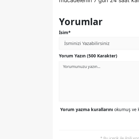
mücadelenin 7 gün 24 saat kararl
Yorumlar
İsim*
Yorum Yazın (500 Karakter)
Yorum yazma kurallarını
okumuş ve k
* Bu içerik ile ilgili 