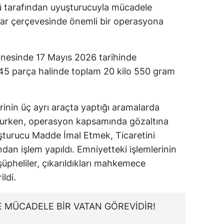
ü tarafından uyuşturucuyla mücadele
ar çerçevesinde önemli bir operasyona
inesinde 17 Mayıs 2026 tarihinde
 45 parça halinde toplam 20 kilo 550 gram
erinin üç ayrı araçta yaptığı aramalarda
lurken, operasyon kapsamında gözaltına
uşturucu Madde İmal Etmek, Ticaretini
an işlem yapıldı. Emniyetteki işlemlerinin
üpheliler, çıkarıldıkları mahkemece
ldi.
E MÜCADELE BİR VATAN GÖREVİDİR!