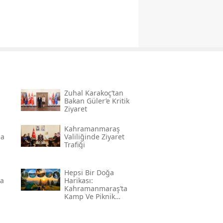
Zuhal Karakoç’tan
Bakan Güler’e Kritik
Ziyaret
Kahramanmaraş
na
Valiliğinde Ziyaret
Trafiği
Hepsi Bir Doğa
da
Harikası:
Kahramanmaraş’ta
Kamp Ve Piknik
Yapılabilecek En
Güzel Alanlar