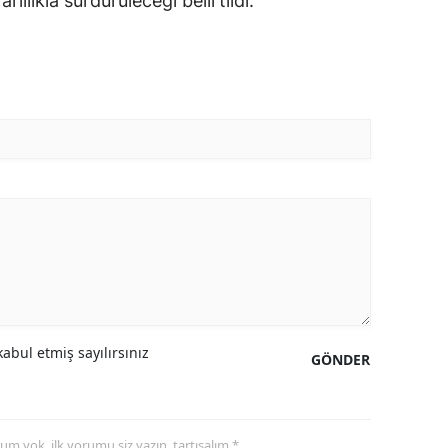
ılıkla sürdürüleceği belirtildi.
abul etmiş sayılırsınız
GÖNDER
yorum yok, ilk yorumu siz yazın, tartışalım *