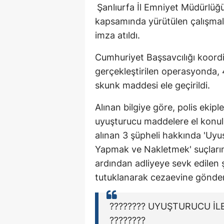
Şanlıurfa İl Emniyet Müdürlüğ
kapsamında yürütülen çalışmal
imza atıldı.
Cumhuriyet Başsavcılığı koord
gerçekleştirilen operasyonda,
skunk maddesi ele geçirildi.
Alınan bilgiye göre, polis ekipl
uyuşturucu maddelere el konu
alınan 3 şüpheli hakkında 'Uy
Yapmak ve Nakletmek' suçlarınd
ardından adliyeye sevk edilen ş
tutuklanarak cezaevine gönderi
???????? UYUŞTURUCU İL
????????