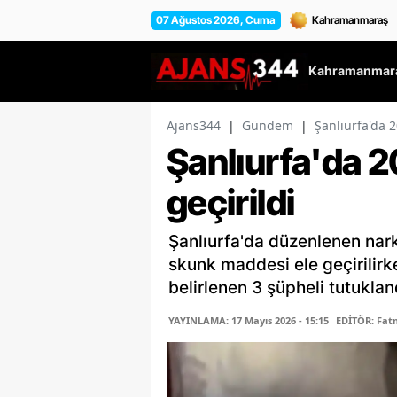
07 Ağustos 2026, Cuma
Kahramanmara
Ajans344
|
Gündem
|
Şanlıurfa'da 2
Şanlıurfa'da 2
geçirildi
Şanlıurfa'da düzenlenen nar
skunk maddesi ele geçirilirke
belirlenen 3 şüpheli tutuklan
YAYINLAMA: 17 Mayıs 2026 - 15:15
EDİTÖR: Fa