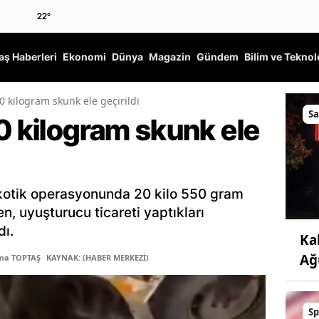
22
°
ş Haberleri
Ekonomi
Dünya
Magazin
Gündem
Bilim ve Teknol
0 kilogram skunk ele geçirildi
Sa
0 kilogram skunk ele
kotik operasyonunda 20 kilo 550 gram
n, uyuşturucu ticareti yaptıkları
dı.
Ka
Ağ
tma TOPTAŞ
KAYNAK: (HABER MERKEZİ)
Sp