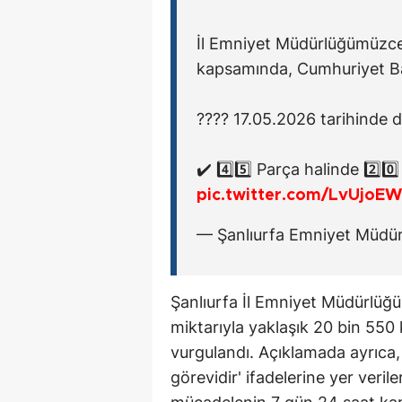
İl Emniyet Müdürlüğümüzce
kapsamında, Cumhuriyet Ba
???? 17.05.2026 tarihinde
✔️ 4️⃣5️⃣ Parça halinde 2️⃣0
pic.twitter.com/LvUjoE
— Şanlıurfa Emniyet Müdü
Şanlıurfa İl Emniyet Müdürlüğü
miktarıyla yaklaşık 20 bin 550 
vurgulandı. Açıklamada ayrıca,
görevidir' ifadelerine yer veril