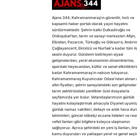
Ajans 344, Kahramanmaraş'ın güvenilir, hızlı ve
kapsamlı haber portalı olarak yayın hayatını
sürdürmektedir. Şehrin kalbi Dulkadiroğlu ve
Onikişubat'tan, tarım ve sanayi merkezleri Afşin,
Elbistan, Pazarcık, Türkoğlu ve Göksun'a; Andırın
Çağlayancerit, Ekinözü ve Nurhak'a kadar tüm il
sesini duyurur. Gündemi belirleyen siyasi
gelişmelerden, yerel ekonominin dinamiklerine,
spordaki heyecandan, kültür ve sanat etkinlikler
kadar Kahramanmaraş'ın nabzını tutuyoruz.
Kahramanmaraş Kuyumcular Odası'ndan alınan a
altın fiyatları, şehrin sanayisindeki son gelişmeler
tarım sektöründeki yenilikler özel dosyalarla
sayfamızda yer bulur. Vatandaşlarımızın günlük
hayatını kolaylaştırmak amacıyla Diyanet uyuml
günlük namaz vakitleri, detaylı ve anlık hava du
tahminleri, güncel nöbetçi eczane listeleri ve res
vefat ilanları gibi bilgilere kolayca ulaşmanızı
sağlıyoruz. Ayrıca şehirdeki en yeni iş ilanları, ön
kamu duyuruları ve yaklaşan yerel ve genel seç