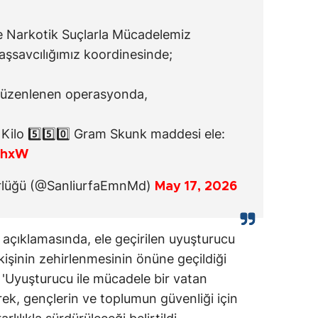
 Narkotik Suçlarla Mücadelemiz
şsavcılığımız koordinesinde;
 düzenlenen operasyonda,
️⃣ Kilo 5️⃣5️⃣0️⃣ Gram Skunk maddesi ele:
WhxW
rlüğü (@SanliurfaEmnMd)
May 17, 2026
 açıklamasında, ele geçirilen uyuşturucu
kişinin zehirlenmesinin önüne geçildiği
 'Uyuşturucu ile mücadele bir vatan
erek, gençlerin ve toplumun güvenliği için