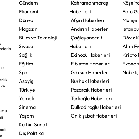
Gündem
Kahramanmaraş
Köşe Ya
Ekonomi
Haberleri
Foto Ga
Dünya
Afşin Haberleri
Manşet
Magazin
Andırın Haberleri
İstanbu
Bilim ve Teknoloji
Çağlayancerit
Döviz K
,
Siyaset
Haberleri
Altın Fi
çelerin
Sağlık
Ekinözü Haberleri
Kripto 
Eğitim
Elbistan Haberleri
Ekonom
ine
Spor
Göksun Haberleri
Nöbetç
nlık
Asayiş
Nurhak Haberleri
 ve
Türkiye
Pazarcık Haberleri
Yemek
Türkoğlu Haberleri
u
Sinema
Dulkadiroğlu Haberleri
rumu
Yaşam
Onikişubat Haberleri
mi
Kültür-Sanat
emli
Dış Politika
im