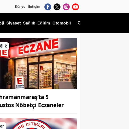
Künye
İletişim
oji
Siyaset
Sağlık
Eğitim
Otomobil
ğlık
hramanmaraş’ta 5
ustos Nöbetçi Eczaneler
or