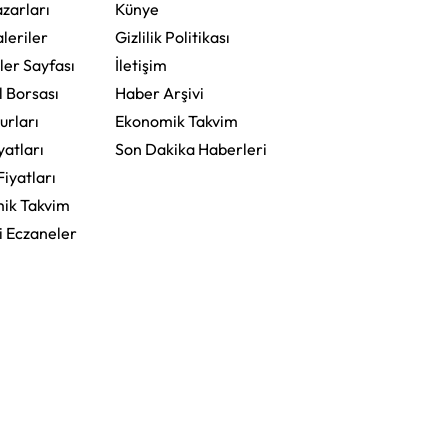
zarları
Künye
leriler
Gizlilik Politikası
ler Sayfası
İletişim
l Borsası
Haber Arşivi
urları
Ekonomik Takvim
yatları
Son Dakika Haberleri
Fiyatları
ik Takvim
i Eczaneler