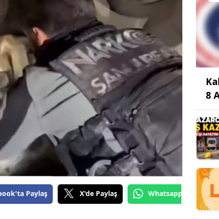
Ka
8 
book'ta Paylaş
X'de Paylaş
Whatsapp'tan Gönde