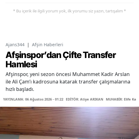
* Bu içerik ile ilgili yorum yok, ilk yorumu siz yazın, tartışalım *
Ajans344
|
Afşin Haberleri
Afşinspor’dan Çifte Transfer
Hamlesi
Afşinspor, yeni sezon öncesi Muhammet Kadir Arslan
ile Ali Çam’ı kadrosuna katarak transfer çalışmalarına
hızlı başladı.
YAYINLAMA: 06 Ağustos 2026 - 01:22
EDİTÖR: Atiye ARIKAN
MUHABİR: Elife Kar