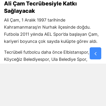
Ali Çam Tecrübesiyle Katkı
Sağlayacak
Ali Çam, 1 Aralık 1997 tarihinde
Kahramanmaraş’ın Nurhak ilçesinde doğdu.
Futbola 2011 yılında AEL Spor’da başlayan Çam,
kariyeri boyunca çok sayıda kulüpte görev aldı.
Tecrübeli futbolcu daha önce Elbistanspor,
Köyceğiz Belediyespor, Ula Belediye Spor,
Marmaris Gücü Spor Kulübü, Dalyanspor,
Ortaköy Spor, Göksun Ülkü Spor, Araban
Belediye Spor ve Elbistan Feda Spor formalarını
giydi.
Bölgesel Amatör Lig’de 12 karşılaşmada görev
alan Ali Çam, bu maçlarda bir gol kaydetti.