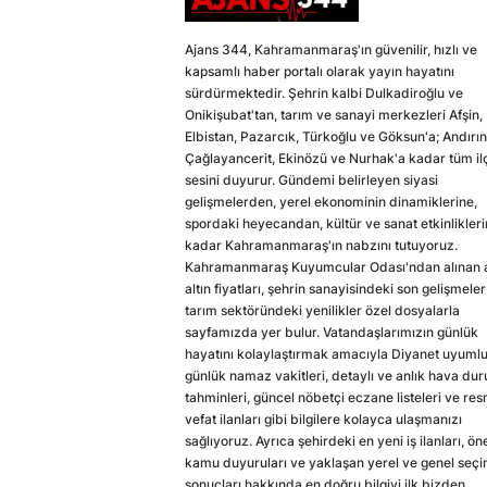
Ajans 344, Kahramanmaraş'ın güvenilir, hızlı ve
kapsamlı haber portalı olarak yayın hayatını
sürdürmektedir. Şehrin kalbi Dulkadiroğlu ve
Onikişubat'tan, tarım ve sanayi merkezleri Afşin,
Elbistan, Pazarcık, Türkoğlu ve Göksun'a; Andırın
Çağlayancerit, Ekinözü ve Nurhak'a kadar tüm il
sesini duyurur. Gündemi belirleyen siyasi
gelişmelerden, yerel ekonominin dinamiklerine,
spordaki heyecandan, kültür ve sanat etkinlikler
kadar Kahramanmaraş'ın nabzını tutuyoruz.
Kahramanmaraş Kuyumcular Odası'ndan alınan a
altın fiyatları, şehrin sanayisindeki son gelişmeler
tarım sektöründeki yenilikler özel dosyalarla
sayfamızda yer bulur. Vatandaşlarımızın günlük
hayatını kolaylaştırmak amacıyla Diyanet uyuml
günlük namaz vakitleri, detaylı ve anlık hava du
tahminleri, güncel nöbetçi eczane listeleri ve res
vefat ilanları gibi bilgilere kolayca ulaşmanızı
sağlıyoruz. Ayrıca şehirdeki en yeni iş ilanları, ön
kamu duyuruları ve yaklaşan yerel ve genel seç
sonuçları hakkında en doğru bilgiyi ilk bizden