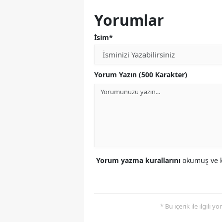
Yorumlar
İsim*
Yorum Yazın (500 Karakter)
Yorum yazma kurallarını
okumuş ve k
* Bu içerik ile ilgili 