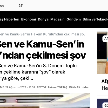
25
°
ş Haberleri
Ekonomi
Dünya
Magazin
Gündem
Bilim ve Teknol
en ve Kamu-Sen’in Hakem Kurulu’ndan çekilmesi şov
Af
en ve Kamu-Sen’in
ndan çekilmesi şov
Sen ve Kamu-Sen’in 8. Dönem Toplu
çekilme kararını “şov” olarak
’ya göre, çeki...
Af
Ha
E: 27 Ağustos 2025 - 13:31
EDİTÖR: Fatma TOPTAŞ
KAYNAK: Haber Merkezi
G