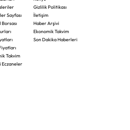
leriler
Gizlilik Politikası
ler Sayfası
İletişim
l Borsası
Haber Arşivi
urları
Ekonomik Takvim
yatları
Son Dakika Haberleri
Fiyatları
ik Takvim
i Eczaneler