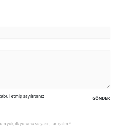
abul etmiş sayılırsınız
GÖNDER
yorum yok, ilk yorumu siz yazın, tartışalım *