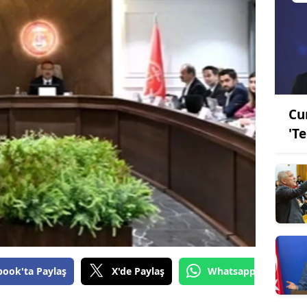
Cu
'T
book'ta Paylaş
X'de Paylaş
Whatsapp'tan Gönde