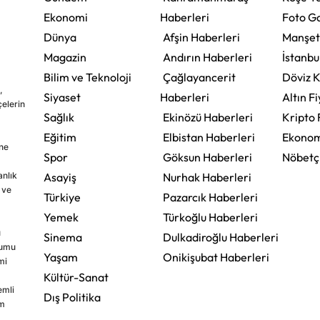
Ekonomi
Haberleri
Foto Ga
Dünya
Afşin Haberleri
Manşet
Magazin
Andırın Haberleri
İstanbu
Bilim ve Teknoloji
Çağlayancerit
Döviz K
,
Siyaset
Haberleri
Altın Fi
çelerin
Sağlık
Ekinözü Haberleri
Kripto 
Eğitim
Elbistan Haberleri
Ekonom
ine
Spor
Göksun Haberleri
Nöbetç
nlık
Asayiş
Nurhak Haberleri
 ve
Türkiye
Pazarcık Haberleri
Yemek
Türkoğlu Haberleri
u
Sinema
Dulkadiroğlu Haberleri
rumu
Yaşam
Onikişubat Haberleri
mi
Kültür-Sanat
emli
Dış Politika
im