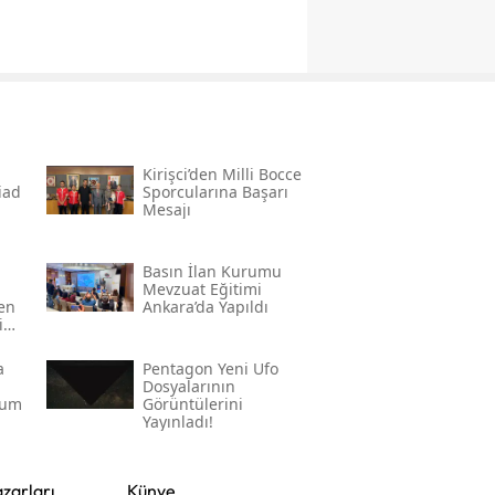
Kirişci’den Milli Bocce
̇ad
Sporcularına Başarı
Mesajı
Basın İlan Kurumu
Mevzuat Eğitimi
den
Ankara’da Yapıldı
in
a
Pentagon Yeni Ufo
Dosyalarının
rum
Görüntülerini
Yayınladı!
zarları
Künye