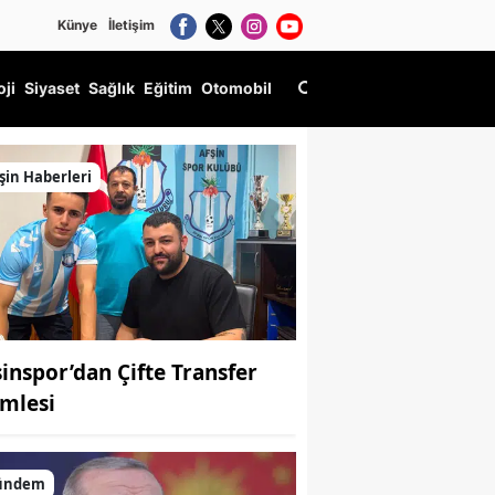
Künye
İletişim
oji
Siyaset
Sağlık
Eğitim
Otomobil
şin Haberleri
şinspor’dan Çifte Transfer
mlesi
ündem