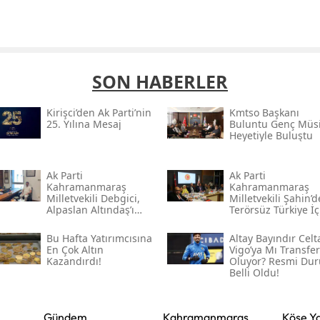
SON HABERLER
Kirişci’den Ak Parti’nin
Kmtso Başkanı
25. Yılına Mesaj
Buluntu Genç Müsi
Heyetiyle Buluştu
Ak Parti
Ak Parti
Kahramanmaraş
Kahramanmaraş
Milletvekili Debgici,
Milletvekili Şahin’
Alpaslan Altındaş’ı
Terörsüz Türkiye İç
Ağırladı
Gece Mesaisi
Bu Hafta Yatırımcısına
Altay Bayındır Celt
En Çok Altın
Vigo’ya Mı Transfer
Kazandırdı!
Oluyor? Resmi Du
Belli Oldu!
Gündem
Kahramanmaraş
Köşe Ya