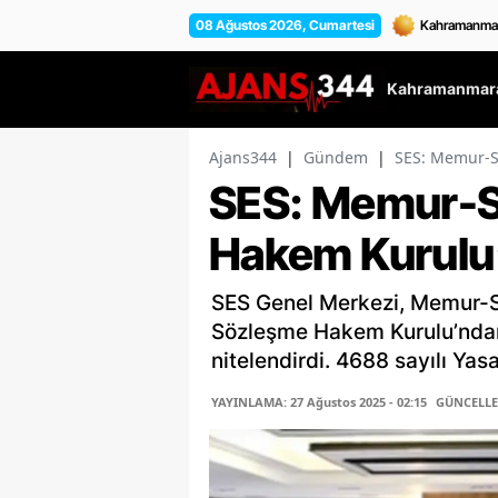
08 Ağustos 2026, Cumartesi
Kahramanmara
Ajans344
|
Gündem
|
SES: Memur-S
SES: Memur-S
Hakem Kurulu’
SES Genel Merkezi, Memur-
Sözleşme Hakem Kurulu’ndan 
nitelendirdi. 4688 sayılı Yasa
YAYINLAMA: 27 Ağustos 2025 - 02:15
GÜNCELLEM