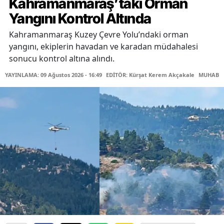
Kahramanmaraş’taki Orman
Yangını Kontrol Altında
Kahramanmaraş Kuzey Çevre Yolu’ndaki orman
yangını, ekiplerin havadan ve karadan müdahalesi
sonucu kontrol altına alındı.
YAYINLAMA: 09 Ağustos 2026 - 16:49
EDİTÖR: Kürşat Kerem Akçakale
MUHABİR: