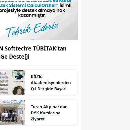
N Softtech’e TÜBİTAK’tan
-Ge Desteği
KİÜ’lü
Akademisyenlerden
Q1 Dergide Başarı
r
Turan Akpınar’dan
DYK Kurslarına
Ziyaret