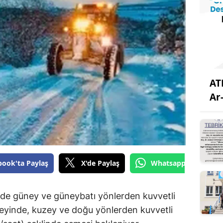
AT
Ar
book'ta Paylaş
X'de Paylaş
Whatsapp'tan Gönde
'de güney ve güneybatı yönlerden kuvvetli
eyinde, kuzey ve doğu yönlerden kuvvetli