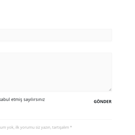
abul etmiş sayılırsınız
GÖNDER
yorum yok, ilk yorumu siz yazın, tartışalım *