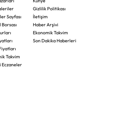
zarları
Künye
leriler
Gizlilik Politikası
ler Sayfası
İletişim
l Borsası
Haber Arşivi
urları
Ekonomik Takvim
yatları
Son Dakika Haberleri
Fiyatları
ik Takvim
i Eczaneler