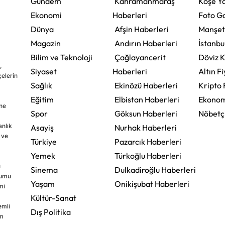
Gündem
Kahramanmaraş
Köşe Ya
Ekonomi
Haberleri
Foto Ga
Dünya
Afşin Haberleri
Manşet
Magazin
Andırın Haberleri
İstanbu
Bilim ve Teknoloji
Çağlayancerit
Döviz K
,
Siyaset
Haberleri
Altın Fi
çelerin
Sağlık
Ekinözü Haberleri
Kripto 
Eğitim
Elbistan Haberleri
Ekonom
ine
Spor
Göksun Haberleri
Nöbetç
nlık
Asayiş
Nurhak Haberleri
 ve
Türkiye
Pazarcık Haberleri
Yemek
Türkoğlu Haberleri
u
Sinema
Dulkadiroğlu Haberleri
rumu
Yaşam
Onikişubat Haberleri
mi
Kültür-Sanat
emli
Dış Politika
im