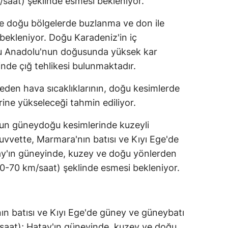
m/saat) şeklinde esmesi bekleniyor.
ve doğu bölgelerde buzlanma ve don ile
ı bekleniyor. Doğu Karadeniz'in iç
oğu Anadolu'nun doğusunda yüksek kar
inde çığ tehlikesi bulunmaktadır.
eden hava sıcaklıklarının, doğu kesimlerde
ine yükseleceği tahmin ediliyor.
rdun güneydoğu kesimlerinde kuzeyli
kuvvette, Marmara'nın batısı ve Kıyı Ege'de
ay'ın güneyinde, kuzey ve doğu yönlerden
 (40-70 km/saat) şeklinde esmesi bekleniyor.
ın batısı ve Kıyı Ege'de güney ve güneybatı
saat); Hatay'ın güneyinde, kuzey ve doğu