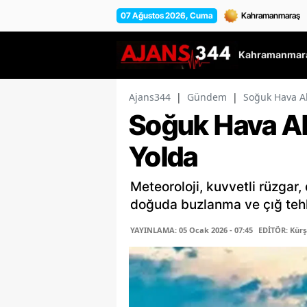
07 Ağustos 2026, Cuma
Kahramanmara
Ajans344
|
Gündem
|
Soğuk Hava Al
Soğuk Hava Ala
Yolda
Meteoroloji, kuvvetli rüzgar, d
doğuda buzlanma ve çığ teh
YAYINLAMA: 05 Ocak 2026 - 07:45
EDİTÖR: Kür