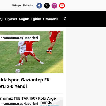
Künye
İletişim
oji
Siyaset
Sağlık
Eğitim
Otomobil
ahramanmaraş Haberleri
tiklalspor, Gaziantep FK
9’u 2-0 Yendi
ahramanmaraş Haberleri