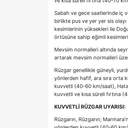
ve kısa süreli fırtına (40-70 k
Sabah ve gece saatlerinde iç 
birlikte pus ve yer yer sis olay
kesimlerinin yüksekleri ile D
örtüsüne sahip eğimli kesimler
Mevsim normalleri altında seyr
artarak mevsim normalleri üzer
Rüzgar genellikle güneyli, yu
yönlerden hafif, ara sıra orta 
kuvvetli (40-60 km/saat), Hat
kuvvetli ve kısa süreli fırtına
KUVVETLİ RÜZGAR UYARISI:
Rüzgarın, Rüzgarın; Marmara'n
yönlerden kuvvetli (40-60 km/