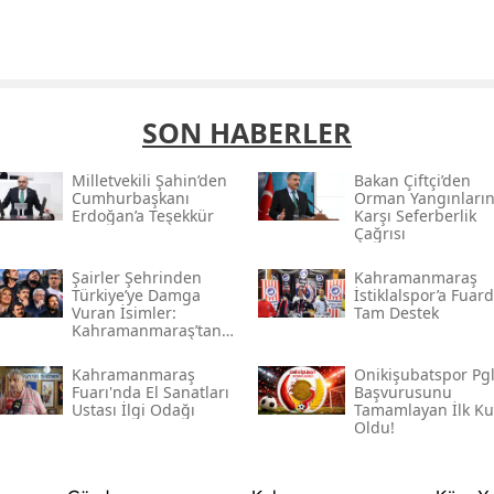
SON HABERLER
Milletvekili Şahin’den
Bakan Çiftçi’den
Cumhurbaşkanı
Orman Yangınları
Erdoğan’a Teşekkür
Karşı Seferberlik
Çağrısı
Şairler Şehrinden
Kahramanmaraş
Türkiye’ye Damga
İstiklalspor’a Fuar
Vuran İsimler:
Tam Destek
Kahramanmaraş’tan
Çıkan Ünlüler
Kahramanmaraş
Onikişubatspor Pg
Fuarı'nda El Sanatları
Başvurusunu
Ustası İlgi Odağı
Tamamlayan İlk K
Oldu!