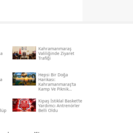
Kahramanmaraş
na
Valiliğinde Ziyaret
Trafiği
Hepsi Bir Doğa
da
Harikası:
Kahramanmaraş’ta
Kamp Ve Piknik
Yapılabilecek En
Güzel Alanlar
l
Kipaş İstiklal Basket’te
Yardımcı Antrenörler
ulüp
Belli Oldu