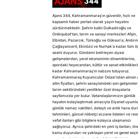
Ajans 344, Kahramanmaraş'ın güvenilir, hızlı ve
kapsamlı haber portalı olarak yayın hayatını
sürdürmektedir. Şehrin kalbi Dulkadiroğlu ve
Onikişubat'tan, tarım ve sanayi merkezleri Afşin,
Elbistan, Pazarcık, Türkoğlu ve Göksun'a; Andırın
Çağlayancerit, Ekinözü ve Nurhak'a kadar tüm il
sesini duyurur. Gündemi belirleyen siyasi
gelişmelerden, yerel ekonominin dinamiklerine,
spordaki heyecandan, kültür ve sanat etkinlikler
kadar Kahramanmaraş'ın nabzını tutuyoruz.
Kahramanmaraş Kuyumcular Odası'ndan alınan a
altın fiyatları, şehrin sanayisindeki son gelişmeler
tarım sektöründeki yenilikler özel dosyalarla
sayfamızda yer bulur. Vatandaşlarımızın günlük
hayatını kolaylaştırmak amacıyla Diyanet uyuml
günlük namaz vakitleri, detaylı ve anlık hava du
tahminleri, güncel nöbetçi eczane listeleri ve res
vefat ilanları gibi bilgilere kolayca ulaşmanızı
sağlıyoruz. Ayrıca şehirdeki en yeni iş ilanları, ön
kamu duyuruları ve yaklaşan yerel ve genel seç