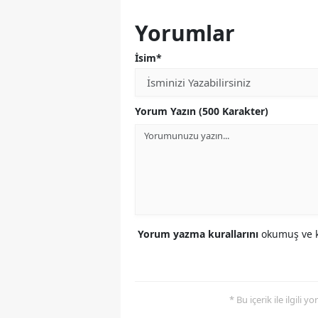
Yorumlar
İsim*
Yorum Yazın (500 Karakter)
Yorum yazma kurallarını
okumuş ve k
* Bu içerik ile ilgili 