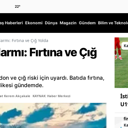
22
°
ş Haberleri
Ekonomi
Dünya
Magazin
Gündem
Bilim ve Teknol
armı: Fırtına ve Çığ Yolda
K
rmı: Fırtına ve Çığ
on ve çığ riski için uyardı. Batıda fırtına,
likesi gündemde.
İs
şat Kerem Akçakale
KAYNAK: Haber Merkezi
U1
K