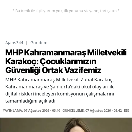
* Bu içerik ile ilgili yorum yok, ilk yorumu siz yazın, tartışalım *
Ajans344
|
Gündem
MHP Kahramanmaraş Milletvekili
Karakoç: Çocuklarımızın
Güvenliği Ortak Vazifemiz
MHP Kahramanmaraş Milletvekili Zuhal Karakoç,
Kahramanmaraş ve Şanlıurfa’daki okul olayları ile
dijital riskleri inceleyen komisyonun çalışmalarını
tamamladığını açıkladı.
YAYINLAMA: 07 Ağustos 2026 - 03:40
GÜNCELLEME: 07 Ağustos 2026 - 03:42
EDİT