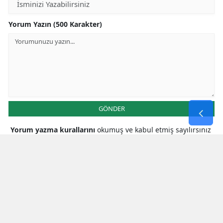
Yorum Yazın (500 Karakter)
GÖNDER
Yorum yazma kurallarını
okumuş ve kabul etmiş sayılırsınız
* Bu içerik ile ilgili yorum yok, ilk yorumu siz yazın, tartışalım *