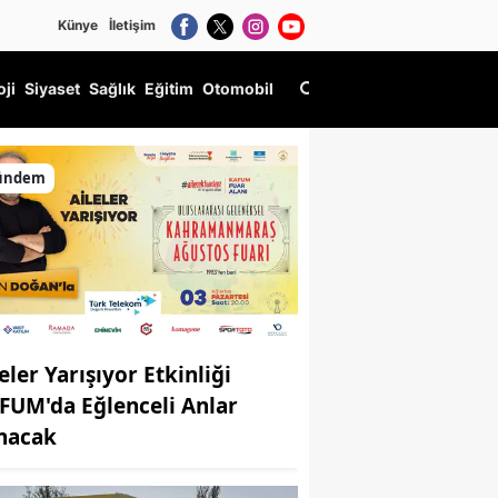
Künye
İletişim
oji
Siyaset
Sağlık
Eğitim
Otomobil
eniyor
ündem
eler Yarışıyor Etkinliği
FUM'da Eğlenceli Anlar
nacak