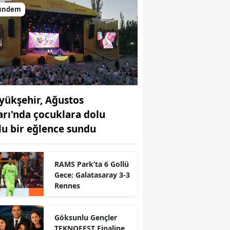
ündem
yükşehir, Ağustos
arı'nda çocuklara dolu
lu bir eğlence sundu
RAMS Park’ta 6 Gollü
Gece: Galatasaray 3-3
Rennes
Göksunlu Gençler
TEKNOFEST Finaline