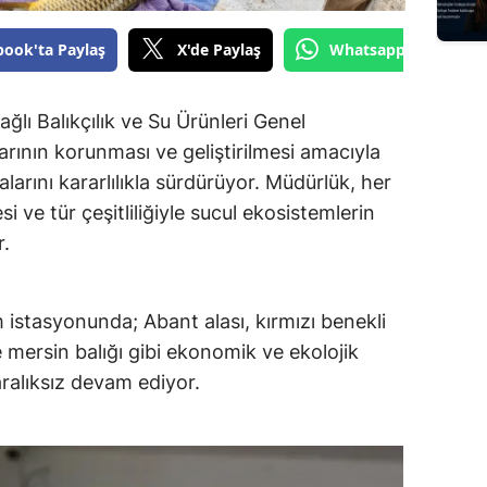
book'ta Paylaş
X'de Paylaş
Whatsapp'tan Gönde
lı Balıkçılık ve Su Ürünleri Genel
arının korunması ve geliştirilmesi amacıyla
larını kararlılıkla sürdürüyor. Müdürlük, her
i ve tür çeşitliliğiyle sucul ekosistemlerin
r.
 istasyonunda; Abant alası, kırmızı benekli
e mersin balığı gibi ekonomik ve ekolojik
aralıksız devam ediyor.