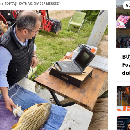
tma TOPTAŞ
KAYNAK: (HABER MERKEZİ)
G
Bü
Fu
do