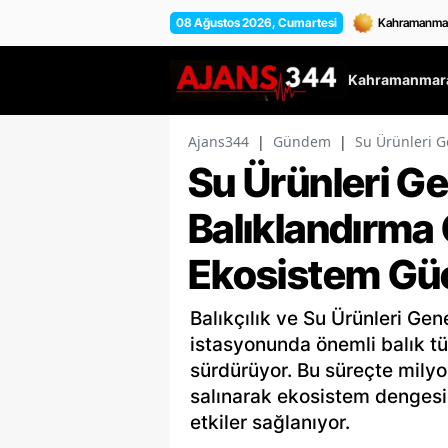
08 Ağustos 2026, Cumartesi
Kahramanmara
Ajans344
|
Gündem
|
Su Ürünleri G
Su Ürünleri G
Balıklandırma 
Ekosistem Güç
Balıkçılık ve Su Ürünleri Gen
istasyonunda önemli balık türl
sürdürüyor. Bu süreçte milyo
salınarak ekosistem denges
etkiler sağlanıyor.