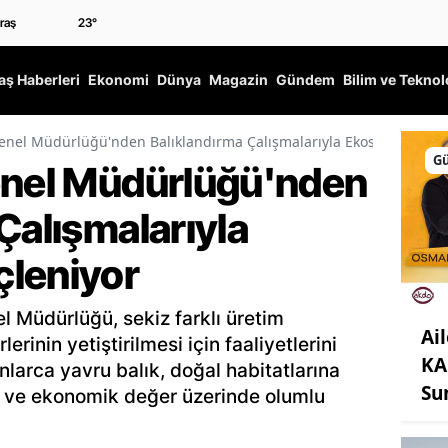
23
°
ş Haberleri
Ekonomi
Dünya
Magazin
Gündem
Bilim ve Teknol
enel Müdürlüğü'nden Balıklandırma Çalışmalarıyla Ekosistem Güçl
G
enel Müdürlüğü'nden
Çalışmalarıyla
leniyor
el Müdürlüğü, sekiz farklı üretim
Ail
erinin yetiştirilmesi için faaliyetlerini
KA
nlarca yavru balık, doğal habitatlarına
Su
i ve ekonomik değer üzerinde olumlu