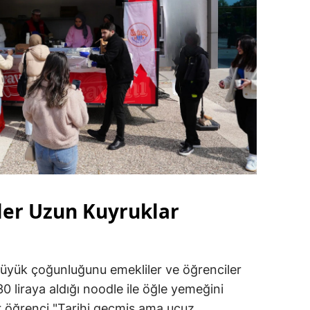
ler Uzun Kuyruklar
büyük çoğunluğunu emekliler ve öğrenciler
 30 liraya aldığı noodle ile öğle yemeğini
ir öğrenci "Tarihi geçmiş ama ucuz.