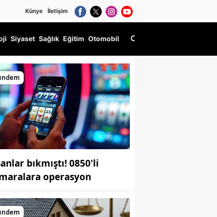
Künye
İletişim
oji
Siyaset
Sağlık
Eğitim
Otomobil
ündem
anlar bıkmıştı! 0850'li
maralara operasyon
ündem