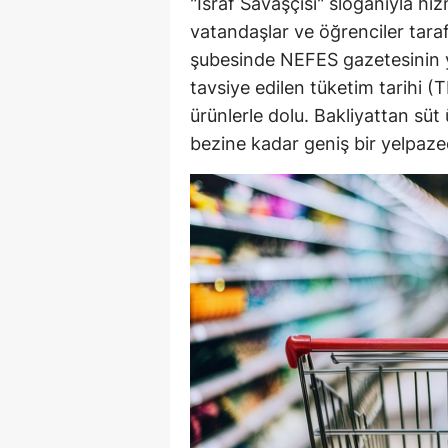
"İsraf Savaşçısı" sloganıyla hiz
vatandaşlar ve öğrenciler taraf
şubesinde NEFES gazetesinin y
tavsiye edilen tüketim tarihi (
ürünlerle dolu. Bakliyattan sü
bezine kadar geniş bir yelpazede