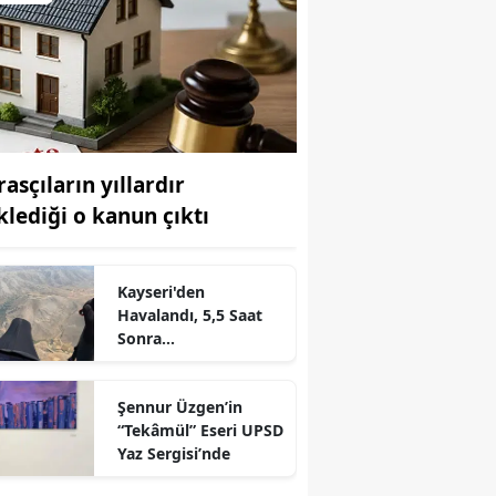
asçıların yıllardır
klediği o kanun çıktı
Kayseri'den
Havalandı, 5,5 Saat
Sonra
Kahramanmaraş'tayd
r
ı
Şennur Üzgen’in
“Tekâmül” Eseri UPSD
Yaz Sergisi’nde