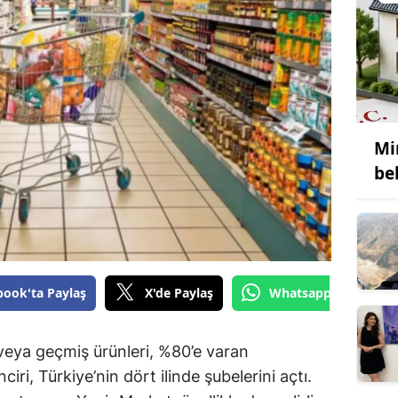
Mir
be
book'ta Paylaş
X'de Paylaş
Whatsapp'tan Gönde
veya geçmiş ürünleri, %80’e varan
ciri, Türkiye’nin dört ilinde şubelerini açtı.