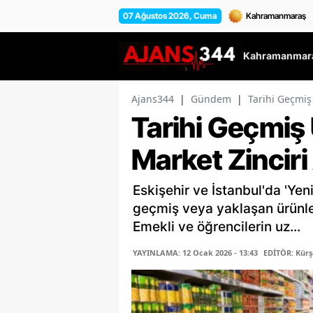
07 Ağustos 2026, Cuma
Kahramanmara
Ajans344
|
Gündem
|
Tarihi Geçmiş
Tarihi Geçmiş
Market Zinciri 
Eskişehir ve İstanbul'da 'Yeni
geçmiş veya yaklaşan ürünler
Emekli ve öğrencilerin uz...
YAYINLAMA: 12 Ocak 2026 - 13:43
EDİTÖR: Kür