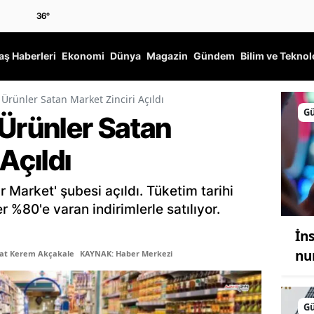
36
°
ş Haberleri
Ekonomi
Dünya
Magazin
Gündem
Bilim ve Teknol
 Ürünler Satan Market Zinciri Açıldı
G
 Ürünler Satan
Açıldı
r Market' şubesi açıldı. Tüketim tarihi
 %80'e varan indirimlerle satılıyor.
İns
nu
şat Kerem Akçakale
KAYNAK: Haber Merkezi
G