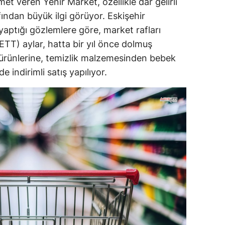
met veren Yenir Market, özellikle dar gelirli
ından büyük ilgi görüyor. Eskişehir
aptığı gözlemlere göre, market rafları
TETT) aylar, hatta bir yıl önce dolmuş
t ürünlerine, temizlik malzemesinden bebek
 indirimli satış yapılıyor.