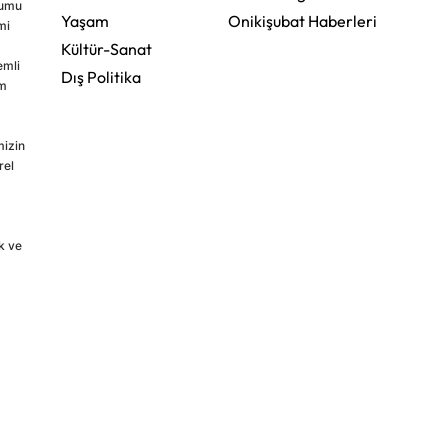
rumu
Yaşam
Onikişubat Haberleri
mi
Kültür-Sanat
emli
Dış Politika
im
mizin
rel
k ve