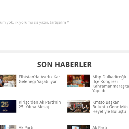
yorum yok, ilk yorumu siz yazın, tartışalım *
SON HABERLER
Elbistan’da Asırlık Kar
Mhp Dulkadiroğlu
Geleneği Yaşatılıyor
İlçe Kongresi
Kahramanmaraş’ta
Yapıldı
Kirişci’den Ak Parti’nin
Kmtso Başkanı
25. Yılına Mesaj
Buluntu Genç Müsi
Heyetiyle Buluştu
Ak Parti
Ak Parti