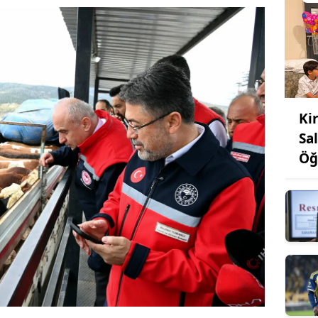
Ki
Sa
Öğ