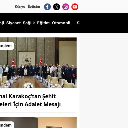
Künye
İletişim
oji
Siyaset
Sağlık
Eğitim
Otomobil
or
ündem
hal Karakoç’tan Şehit
eleri İçin Adalet Mesajı
ündem