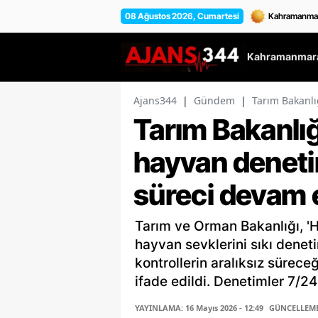
08 Ağustos 2026, Cumartesi
Kahramanmara
Ajans344
|
Gündem
|
Tarım Bakanlı
Tarım Bakanlığ
hayvan deneti
süreci devam 
Tarım ve Orman Bakanlığı, 'H
hayvan sevklerini sıkı denet
kontrollerin aralıksız süreceğ
ifade edildi. Denetimler 7/
YAYINLAMA: 16 Mayıs 2026 - 12:49
GÜNCELLEME: 