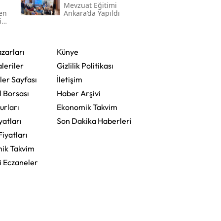
Mevzuat Eğitimi
den
Ankara’da Yapıldı
in
zarları
Künye
leriler
Gizlilik Politikası
ler Sayfası
İletişim
l Borsası
Haber Arşivi
urları
Ekonomik Takvim
yatları
Son Dakika Haberleri
Fiyatları
ik Takvim
i Eczaneler