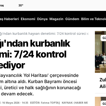
30
°
ş Haberleri
Ekonomi
Dünya
Magazin
Gündem
Bilim ve Teknol
ğı'ndan kurbanlık hayvan denetimi: 7/24 kontrol süreci devam ediy
G
ı'ndan kurbanlık
mi: 7/24 kontrol
ediyor
ayvancılık Yol Haritası' çerçevesinde
Zu
im altına aldı. Kurban Bayramı öncesi
Ail
i, üretici ve halk sağlığının korunacağı
24 devam edecek.
16 Mayıs 2026 - 14:35
EDİTÖR: Fatma TOPTAŞ
KAYNAK: (HABER MERKEZİ)
G