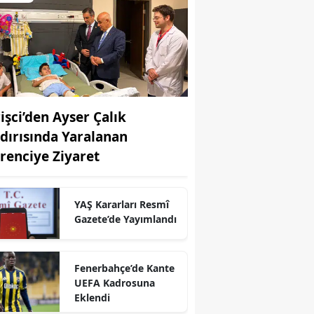
rişci’den Ayser Çalık
ldırısında Yaralanan
renciye Ziyaret
YAŞ Kararları Resmî
Gazete’de Yayımlandı
Fenerbahçe’de Kante
UEFA Kadrosuna
Eklendi