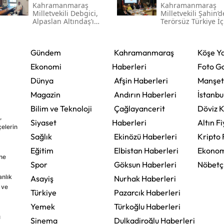
Kahramanmaraş
Kahramanmaraş
Milletvekili Debgici,
Milletvekili Şahin’
Alpaslan Altındaş’ı
Terörsüz Türkiye İç
Ağırladı
Gece Mesaisi
Gündem
Kahramanmaraş
Köşe Ya
Ekonomi
Haberleri
Foto Ga
Dünya
Afşin Haberleri
Manşet
Magazin
Andırın Haberleri
İstanbu
Bilim ve Teknoloji
Çağlayancerit
Döviz K
,
Siyaset
Haberleri
Altın Fi
çelerin
Sağlık
Ekinözü Haberleri
Kripto 
Eğitim
Elbistan Haberleri
Ekonom
ine
Spor
Göksun Haberleri
Nöbetç
nlık
Asayiş
Nurhak Haberleri
 ve
Türkiye
Pazarcık Haberleri
Yemek
Türkoğlu Haberleri
u
Sinema
Dulkadiroğlu Haberleri