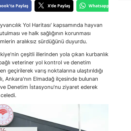
book'ta Paylaş
X'de Paylaş
Whatsapp'tan Gönde
yvancılık Yol Haritası' kapsamında hayvan
tutulması ve halk sağlığının korunması
mlerin aralıksız sürdüğünü duyurdu.
e'nin çeşitli illerinden yola çıkan kurbanlık
bağlı veteriner yol kontrol ve denetim
en geçirilerek varış noktalarına ulaştırıldığı
klı, Ankara'nın Elmadağ ilçesinde bulunan
 ve Denetim İstasyonu'nu ziyaret ederek
celedi.