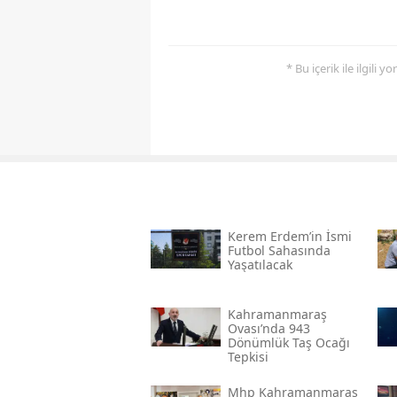
* Bu içerik ile ilgili 
Kerem Erdem’in İsmi
Futbol Sahasında
Yaşatılacak
Kahramanmaraş
Ovası’nda 943
Dönümlük Taş Ocağı
Tepkisi
Mhp Kahramanmaraş