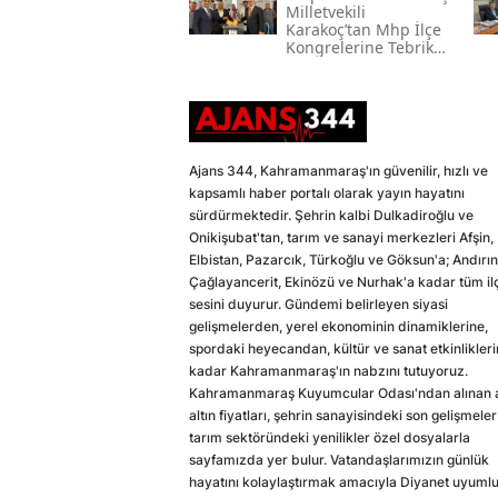
Milletvekili
Karakoç’tan Mhp İlçe
Kongrelerine Tebrik
Mesajı
Ajans 344, Kahramanmaraş'ın güvenilir, hızlı ve
kapsamlı haber portalı olarak yayın hayatını
sürdürmektedir. Şehrin kalbi Dulkadiroğlu ve
Onikişubat'tan, tarım ve sanayi merkezleri Afşin,
Elbistan, Pazarcık, Türkoğlu ve Göksun'a; Andırın
Çağlayancerit, Ekinözü ve Nurhak'a kadar tüm il
sesini duyurur. Gündemi belirleyen siyasi
gelişmelerden, yerel ekonominin dinamiklerine,
spordaki heyecandan, kültür ve sanat etkinlikler
kadar Kahramanmaraş'ın nabzını tutuyoruz.
Kahramanmaraş Kuyumcular Odası'ndan alınan a
altın fiyatları, şehrin sanayisindeki son gelişmeler
tarım sektöründeki yenilikler özel dosyalarla
sayfamızda yer bulur. Vatandaşlarımızın günlük
hayatını kolaylaştırmak amacıyla Diyanet uyuml