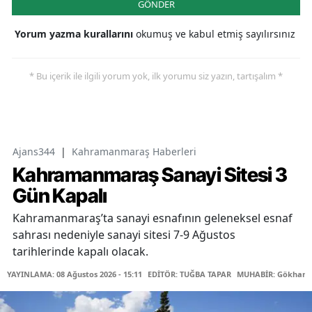
GÖNDER
Yorum yazma kurallarını
okumuş ve kabul etmiş sayılırsınız
* Bu içerik ile ilgili yorum yok, ilk yorumu siz yazın, tartışalım *
Ajans344
|
Kahramanmaraş Haberleri
Kahramanmaraş Sanayi Sitesi 3
Gün Kapalı
Kahramanmaraş’ta sanayi esnafının geleneksel esnaf
sahrası nedeniyle sanayi sitesi 7-9 Ağustos
tarihlerinde kapalı olacak.
YAYINLAMA: 08 Ağustos 2026 - 15:11
EDİTÖR: TUĞBA TAPAR
MUHABİR: Gökhan 