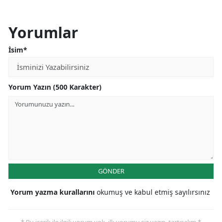
Yorumlar
İsim*
Yorum Yazın (500 Karakter)
GÖNDER
Yorum yazma kurallarını
okumuş ve kabul etmiş sayılırsınız
* Bu içerik ile ilgili yorum yok, ilk yorumu siz yazın, tartışalım *