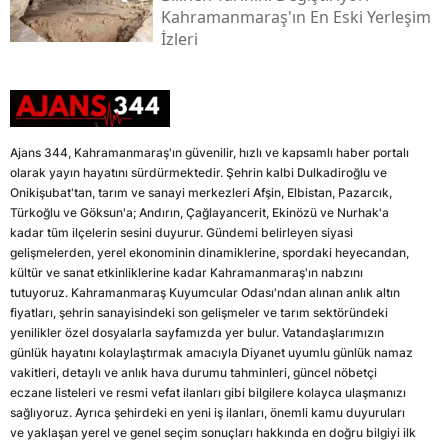
Kahramanmaraş'ın En Eski Yerleşim
İzleri
Ajans 344, Kahramanmaraş'ın güvenilir, hızlı ve kapsamlı haber portalı
olarak yayın hayatını sürdürmektedir. Şehrin kalbi Dulkadiroğlu ve
Onikişubat'tan, tarım ve sanayi merkezleri Afşin, Elbistan, Pazarcık,
Türkoğlu ve Göksun'a; Andırın, Çağlayancerit, Ekinözü ve Nurhak'a
kadar tüm ilçelerin sesini duyurur. Gündemi belirleyen siyasi
gelişmelerden, yerel ekonominin dinamiklerine, spordaki heyecandan,
kültür ve sanat etkinliklerine kadar Kahramanmaraş'ın nabzını
tutuyoruz. Kahramanmaraş Kuyumcular Odası'ndan alınan anlık altın
fiyatları, şehrin sanayisindeki son gelişmeler ve tarım sektöründeki
yenilikler özel dosyalarla sayfamızda yer bulur. Vatandaşlarımızın
günlük hayatını kolaylaştırmak amacıyla Diyanet uyumlu günlük namaz
vakitleri, detaylı ve anlık hava durumu tahminleri, güncel nöbetçi
eczane listeleri ve resmi vefat ilanları gibi bilgilere kolayca ulaşmanızı
sağlıyoruz. Ayrıca şehirdeki en yeni iş ilanları, önemli kamu duyuruları
ve yaklaşan yerel ve genel seçim sonuçları hakkında en doğru bilgiyi ilk