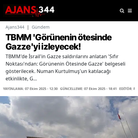
Ajans344
|
Gündem
TBMM 'Görünenin ötesinde
Gazze'yi izleyecek!
TBMM'de İsrail'in Gazze saldırılarını anlatan 'Sıfır
Noktası'ndan: Görünenin Ötesinde Gazze' belgeseli
gösterilecek. Numan Kurtulmuş'un katılacağı
etkinlikte, G...
YAYINLAMA: 07 Ekim 2025 - 12:30
GÜNCELLEME: 07 Ekim 2025 - 18:41
EDİTÖR: F