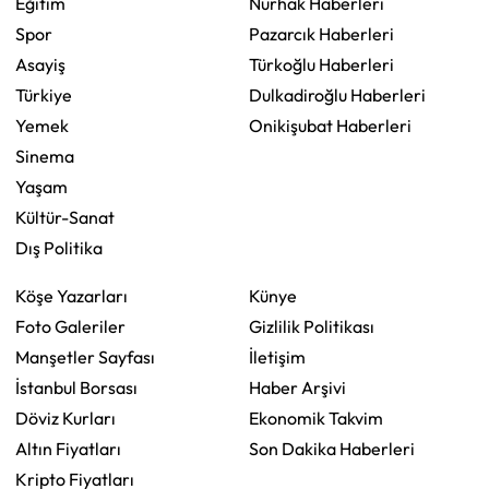
Eğitim
Nurhak Haberleri
Spor
Pazarcık Haberleri
Asayiş
Türkoğlu Haberleri
Türkiye
Dulkadiroğlu Haberleri
Yemek
Onikişubat Haberleri
Sinema
Yaşam
Kültür-Sanat
Dış Politika
Köşe Yazarları
Künye
Foto Galeriler
Gizlilik Politikası
Manşetler Sayfası
İletişim
İstanbul Borsası
Haber Arşivi
Döviz Kurları
Ekonomik Takvim
Altın Fiyatları
Son Dakika Haberleri
Kripto Fiyatları