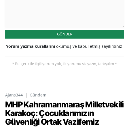
GÖNDER
Yorum yazma kurallarını
okumuş ve kabul etmiş sayılırsınız
* Bu içerik ile ilgili yorum yok, ilk yorumu siz yazın, tartışalım *
Ajans344
|
Gündem
MHP Kahramanmaraş Milletvekili
Karakoç: Çocuklarımızın
Güvenliği Ortak Vazifemiz