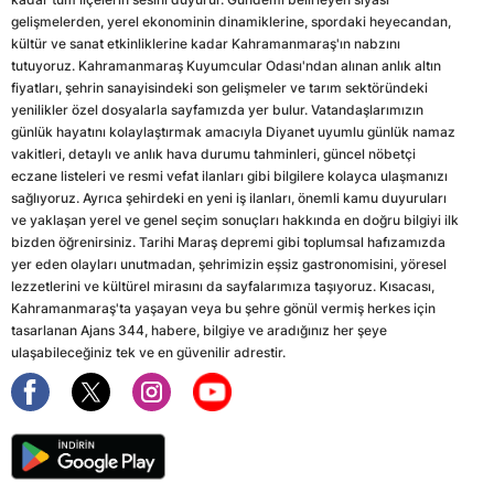
gelişmelerden, yerel ekonominin dinamiklerine, spordaki heyecandan,
kültür ve sanat etkinliklerine kadar Kahramanmaraş'ın nabzını
tutuyoruz. Kahramanmaraş Kuyumcular Odası'ndan alınan anlık altın
fiyatları, şehrin sanayisindeki son gelişmeler ve tarım sektöründeki
yenilikler özel dosyalarla sayfamızda yer bulur. Vatandaşlarımızın
günlük hayatını kolaylaştırmak amacıyla Diyanet uyumlu günlük namaz
vakitleri, detaylı ve anlık hava durumu tahminleri, güncel nöbetçi
eczane listeleri ve resmi vefat ilanları gibi bilgilere kolayca ulaşmanızı
sağlıyoruz. Ayrıca şehirdeki en yeni iş ilanları, önemli kamu duyuruları
ve yaklaşan yerel ve genel seçim sonuçları hakkında en doğru bilgiyi ilk
bizden öğrenirsiniz. Tarihi Maraş depremi gibi toplumsal hafızamızda
yer eden olayları unutmadan, şehrimizin eşsiz gastronomisini, yöresel
lezzetlerini ve kültürel mirasını da sayfalarımıza taşıyoruz. Kısacası,
Kahramanmaraş'ta yaşayan veya bu şehre gönül vermiş herkes için
tasarlanan Ajans 344, habere, bilgiye ve aradığınız her şeye
ulaşabileceğiniz tek ve en güvenilir adrestir.