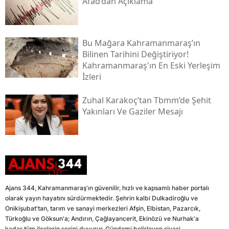
Afad’dan Açıklama
Bu Mağara Kahramanmaraş’ın
Bilinen Tarihini Değiştiriyor!
Kahramanmaraş'ın En Eski Yerleşim
İzleri
Zuhal Karakoç’tan Tbmm’de Şehit
Yakınları Ve Gaziler Mesajı
Ajans 344, Kahramanmaraş'ın güvenilir, hızlı ve kapsamlı haber portalı
olarak yayın hayatını sürdürmektedir. Şehrin kalbi Dulkadiroğlu ve
Onikişubat'tan, tarım ve sanayi merkezleri Afşin, Elbistan, Pazarcık,
Türkoğlu ve Göksun'a; Andırın, Çağlayancerit, Ekinözü ve Nurhak'a
kadar tüm ilçelerin sesini duyurur. Gündemi belirleyen siyasi