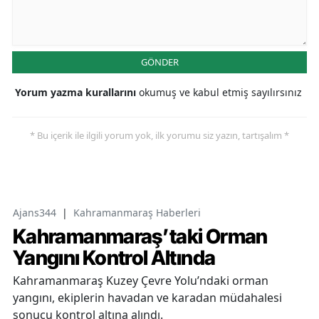
GÖNDER
Yorum yazma kurallarını
okumuş ve kabul etmiş sayılırsınız
* Bu içerik ile ilgili yorum yok, ilk yorumu siz yazın, tartışalım *
Ajans344
|
Kahramanmaraş Haberleri
Kahramanmaraş’taki Orman
Yangını Kontrol Altında
Kahramanmaraş Kuzey Çevre Yolu’ndaki orman
yangını, ekiplerin havadan ve karadan müdahalesi
sonucu kontrol altına alındı.