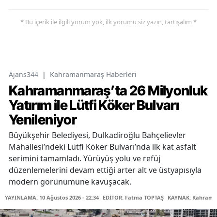
* Bu içerik ile ilgili yorum yok, ilk yorumu siz yazın, tartışalım *
Ajans344
|
Kahramanmaraş Haberleri
Kahramanmaraş’ta 26 Milyonluk
Yatırım ile Lütfi Köker Bulvarı
Yenileniyor
Büyükşehir Belediyesi, Dulkadiroğlu Bahçelievler
Mahallesi’ndeki Lütfi Köker Bulvarı’nda ilk kat asfalt
serimini tamamladı. Yürüyüş yolu ve refüj
düzenlemelerini devam ettiği arter alt ve üstyapısıyla
modern görünümüne kavuşacak.
YAYINLAMA: 10 Ağustos 2026 - 22:34
EDİTÖR: Fatma TOPTAŞ
KAYNAK: Kahraman